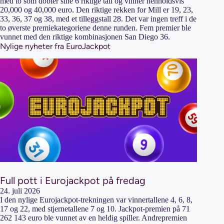
med to som dobler sine 6 riktige tall og vinner henholdsvis
20,000 og 40,000 euro. Den riktige rekken for Mill er 19, 23,
33, 36, 37 og 38, med et tilleggstall 28. Det var ingen treff i de
to øverste premiekategoriene denne runden. Fem premier ble
vunnet med den riktige kombinasjonen San Diego 36.
Nylige nyheter fra EuroJackpot
Full pott i Eurojackpot på fredag
24. juli 2026
I den nylige Eurojackpot-trekningen var vinnertallene 4, 6, 8,
17 og 22, med stjernetallene 7 og 10. Jackpot-premien på 71
262 143 euro ble vunnet av en heldig spiller. Andrepremien