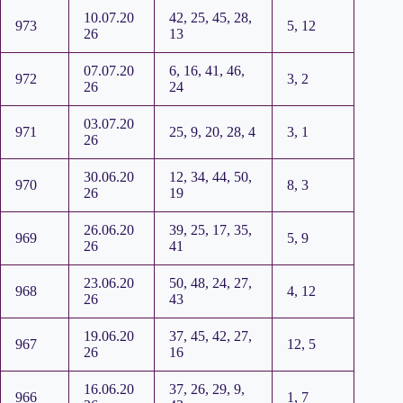
10.07.20
42, 25, 45, 28,
973
5, 12
26
13
07.07.20
6, 16, 41, 46,
972
3, 2
26
24
03.07.20
971
25, 9, 20, 28, 4
3, 1
26
30.06.20
12, 34, 44, 50,
970
8, 3
26
19
26.06.20
39, 25, 17, 35,
969
5, 9
26
41
23.06.20
50, 48, 24, 27,
968
4, 12
26
43
19.06.20
37, 45, 42, 27,
967
12, 5
26
16
16.06.20
37, 26, 29, 9,
966
1, 7