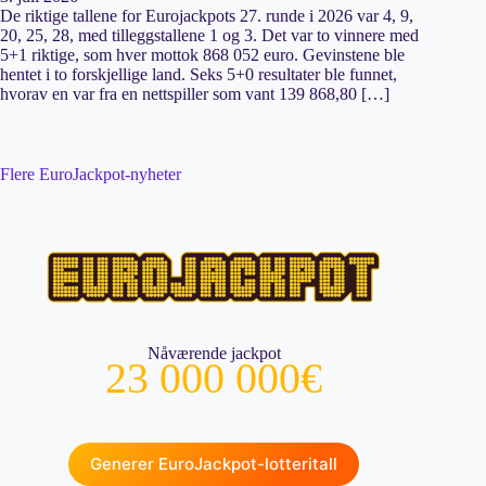
De riktige tallene for Eurojackpots 27. runde i 2026 var 4, 9,
20, 25, 28, med tilleggstallene 1 og 3. Det var to vinnere med
5+1 riktige, som hver mottok 868 052 euro. Gevinstene ble
hentet i to forskjellige land. Seks 5+0 resultater ble funnet,
hvorav en var fra en nettspiller som vant 139 868,80 […]
Flere EuroJackpot-nyheter
Nåværende jackpot
23 000 000€
Generer EuroJackpot-lotteritall