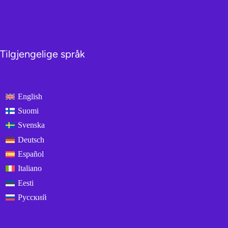
Tilgjengelige språk
English
Suomi
Svenska
Deutsch
Español
Italiano
Eesti
Русский