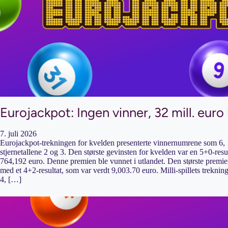
Eurojackpot: Ingen vinner, 32 mill. euro
7. juli 2026
Eurojackpot-trekningen for kvelden presenterte vinnernumrene som 6, 
stjernetallene 2 og 3. Den største gevinsten for kvelden var en 5+0-resu
764,192 euro. Denne premien ble vunnet i utlandet. Den største premien
med et 4+2-resultat, som var verdt 9,003.70 euro. Milli-spillets trekni
4, […]