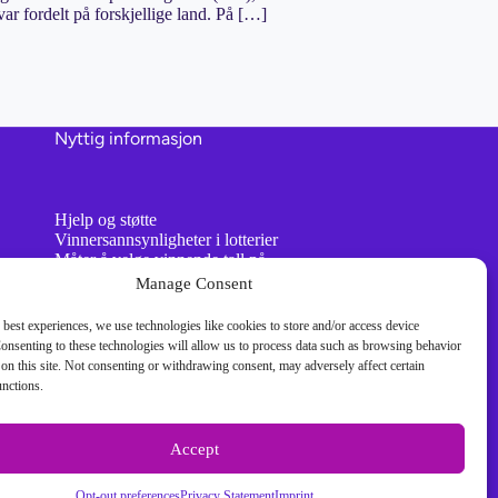
r fordelt på forskjellige land. På […]
Nyttig informasjon
Hjelp og støtte
Vinnersannsynligheter i lotterier
Måter å velge vinnende tall på
AI vs tilfeldige tallgeneratorer
Manage Consent
 best experiences, we use technologies like cookies to store and/or access device
Kjedelig informasjon
onsenting to these technologies will allow us to process data such as browsing behavior
on this site. Not consenting or withdrawing consent, may adversely affect certain
unctions.
Terms and conditions
Accept
Privacy Statement
Imprint
Cookie Policy
Opt-out preferences
Privacy Statement
Imprint