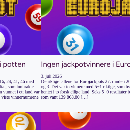
 i potten
Ingen jackpotvinnere i Euroj
3. juli 2026
16, 24, 41, 46 med
De riktige tallene for Eurojackpots 27. runde i 20
ltat, som innbrakte
og 3. Det var to vinnere med 5+1 riktige, som h
 vunnet i ett land var
hentet i to forskjellige land. Seks 5+0 resultater 
ng viste vinnernumrene
som vant 139 868,80 […]