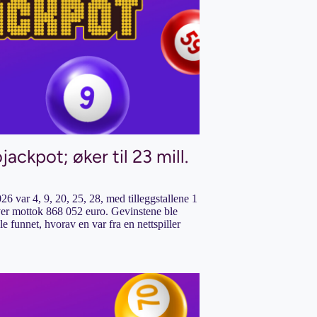
ackpot; øker til 23 mill.
26 var 4, 9, 20, 25, 28, med tilleggstallene 1
ver mottok 868 052 euro. Gevinstene ble
ble funnet, hvorav en var fra en nettspiller