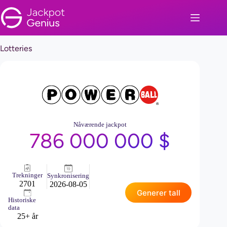
Hopp
til
innholdet
Lotteries
Nåværende jackpot
786 000 000 $
Trekninger
Synkronisering
2701
2026-08-05
Generer tall
Historiske
data
25+ år