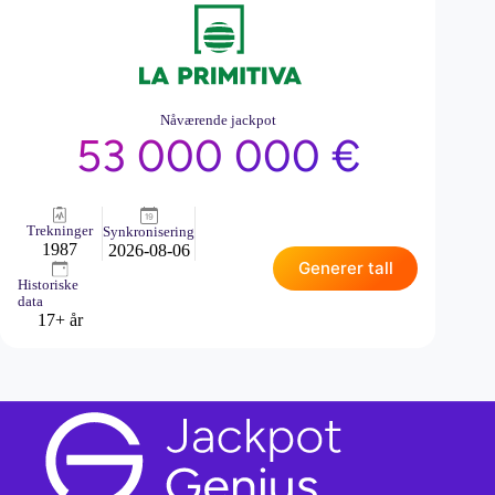
Nåværende jackpot
53 000 000 €
Trekninger
Synkronisering
1987
2026-08-06
Generer tall
Historiske
data
17+ år