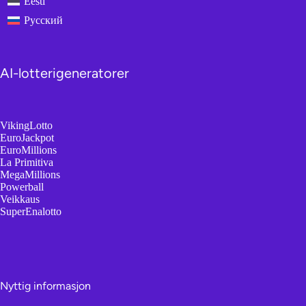
Eesti
Русский
AI-lotterigeneratorer
VikingLotto
EuroJackpot
EuroMillions
La Primitiva
MegaMillions
Powerball
Veikkaus
SuperEnalotto
Nyttig informasjon