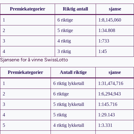
Premiekategorier
Riktig antall
sjanse
1
6 riktige
1:8,145,060
2
5 riktige
1:34.808
3
4 riktig
1:733
4
3 riktig
1:45
Sjansene for å vinne SwissLotto
Premiekategorier
Antall riktige
sjanse
1
6 riktig lykketall
1:31,474,716
2
6 riktige
1:6,294,943
3
5 riktig lykketall
1:145.716
4
5 riktig
1:29.143
5
4 riktig lykketall
1:3.331