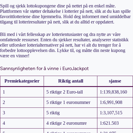
Spill og sjekk lottokupongene dine på nettet på en enkel måte.
Plattformen vår støtter deltakelse i lotterier på nett, slik at du kan spille
favorittlotteriene dine hjemmefra. Hold deg informert med umiddelbar
tilgang til lotteriresultater på nett, slik at du alltid er oppdatert.
Bli med i vårt fellesskap av lotterientusiaster og dra nytte av våre
omfattende ressurser. Enten du sjekker resultater, analyserer statistikk
eller utforsker lotterialternativer på nett, har vi alt du trenger for å
forbedre lottoopplevelsen din. Lykke til, og måtte din neste kupong
være en vinner!
Sannsynligheten for å vinne i EuroJackpot
Premiekategorier
Riktig antall
sjanse
1
5 riktige 2 Euro-tall
1:139,838,160
2
5 riktige 1 euronummer
1:6,991,908
3
5 riktig
1:3,107,515
4
4 riktige 2 euronumre
1:621.503