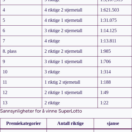
4
4 riktige 2 stjernetall
1:621.503
5
4 riktige 1 stjernetall
1:31.075
6
3 riktige 2 stjernetall
1:14.125
7
4 riktige
1:13.811
8. plass
2 riktige 2 stjernetall
1:985
9
3 riktige 1 stjernetall
1:706
10
3 riktige
1:314
11
1 riktig 2 stjernetall
1:188
12
2 riktige 1 stjernetall
1:49
13
2 riktige
1:22
Sannsynligheter for å vinne SuperLotto
Premiekategorier
Antall riktige
sjanse