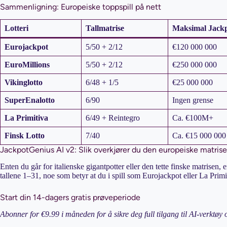
Sammenligning: Europeiske toppspill på nett
Lotteri
Tallmatrise
Maksimal Jack
Eurojackpot
5/50 + 2/12
€120 000 000
EuroMillions
5/50 + 2/12
€250 000 000
Vikinglotto
6/48 + 1/5
€25 000 000
SuperEnalotto
6/90
Ingen grense
La Primitiva
6/49 + Reintegro
Ca. €100M+
Finsk Lotto
7/40
Ca. €15 000 000
JackpotGenius AI v2: Slik overkjører du den europeiske matris
Enten du går for italienske gigantpotter eller den tette finske matrisen
tallene 1–31, noe som betyr at du i spill som Eurojackpot eller La Prim
Start din 14-dagers gratis prøveperiode
Abonner for €9.99 i måneden for å sikre deg full tilgang til AI-verktøy o