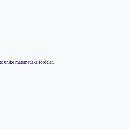
te unike matematiske fordeler.