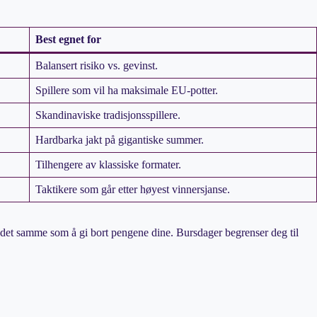
Best egnet for
Balansert risiko vs. gevinst.
Spillere som vil ha maksimale EU-potter.
Skandinaviske tradisjonsspillere.
Hardbarka jakt på gigantiske summer.
Tilhengere av klassiske formater.
Taktikere som går etter høyest vinnersjanse.
en det samme som å gi bort pengene dine. Bursdager begrenser deg til