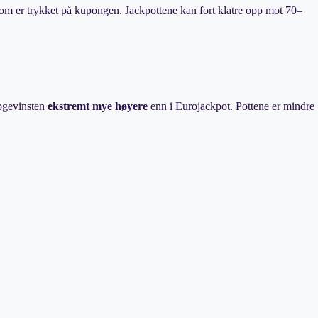
som er trykket på kupongen. Jackpottene kan fort klatre opp mot 70–
ppgevinsten
ekstremt mye høyere
enn i Eurojackpot. Pottene er mindre