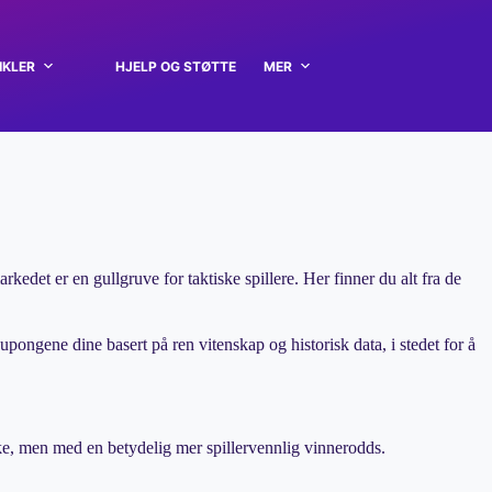
IKLER
HJELP OG STØTTE
MER
kedet er en gullgruve for taktiske spillere. Her finner du alt fra de
ongene dine basert på ren vitenskap og historisk data, i stedet for å
ske, men med en betydelig mer spillervennlig vinnerodds.