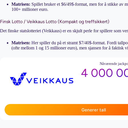
Matrisen:
Spillet bruker et $6/49$-format, men for å stikke av 
100+ millioner euro.
Finsk Lotto / Veikkaus Lotto (Kompakt og treffsikkert)
Det finske statslotteriet (Veikkaus) er en skjult perle for spillere som
Matrisen:
Her spiller du på et stramt $7/40$-format. Fordi tallp
(ofte mellom 1 og 15 millioner euro), men sjansen for å faktisk vi
Nåværende jackpo
4 000 0
Generer tall