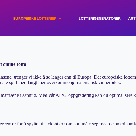
EUROPEISKE LOTTERIER
LOTTERIGENERATORER
ART
 online-lotto
nsene, trenger vi ikke å se lenger enn til Europa. Det europeiske lottomar
jonale spill med langt mer overkommelig matematisk vinnerodds.
atrisene i sanntid. Med vår AI v2-oppgradering kan du optimalisere kup
ndegrenser for å spytte ut jackpotter som kan måle seg med de amerikan