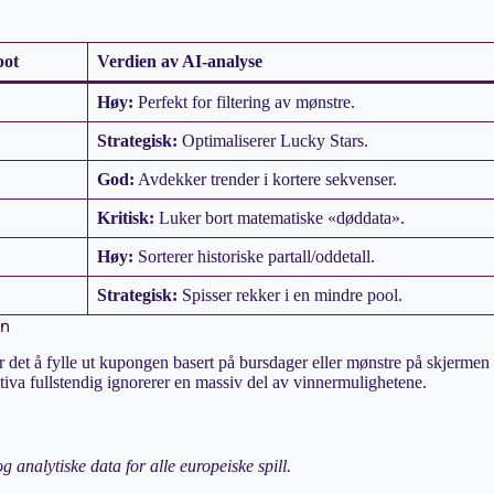
pot
Verdien av AI-analyse
Høy:
Perfekt for filtering av mønstre.
Strategisk:
Optimaliserer Lucky Stars.
God:
Avdekker trender i kortere sekvenser.
Kritisk:
Luker bort matematiske «døddata».
Høy:
Sorterer historiske partall/oddetall.
Strategisk:
Spisser rekker i en mindre pool.
en
, er det å fylle ut kupongen basert på bursdager eller mønstre på skjerm
itiva fullstendig ignorerer en massiv del av vinnermulighetene.
g analytiske data for alle europeiske spill.