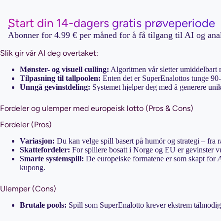
Start din 14-dagers gratis prøveperiode
Abonner for 4.99 € per måned for å få tilgang til AI og ana
Slik gir vår AI deg overtaket:
Mønster- og visuell culling:
Algoritmen vår sletter umiddelbart r
Tilpasning til tallpoolen:
Enten det er SuperEnalottos tunge 90-ta
Unngå gevinstdeling:
Systemet hjelper deg med å generere unike 
Fordeler og ulemper med europeisk lotto (Pros & Cons)
Fordeler (Pros)
Variasjon:
Du kan velge spill basert på humör og strategi – fra rå
Skattefordeler:
For spillere bosatt i Norge og EU er gevinster 
Smarte systemspill:
De europeiske formatene er som skapt for
A
kupong.
Ulemper (Cons)
Brutale pools:
Spill som SuperEnalotto krever ekstrem tålmodighe