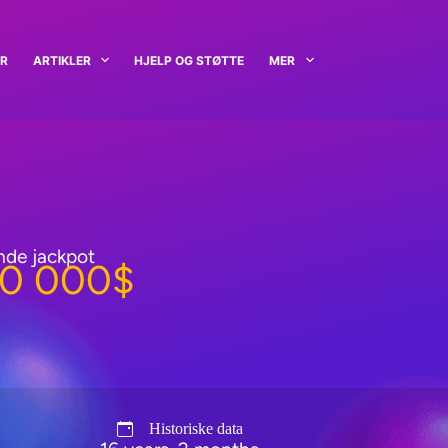
ER
ARTIKLER
HJELP OG STØTTE
MER
de jackpot
0 000$
Historiske data