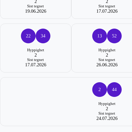
2
2
Sist tegnet
Sist tegnet
19.06.2026
17.07.2026
22
34
13
52
Hyppighet
Hyppighet
2
2
Sist tegnet
Sist tegnet
17.07.2026
26.06.2026
2
44
Hyppighet
2
Sist tegnet
24.07.2026