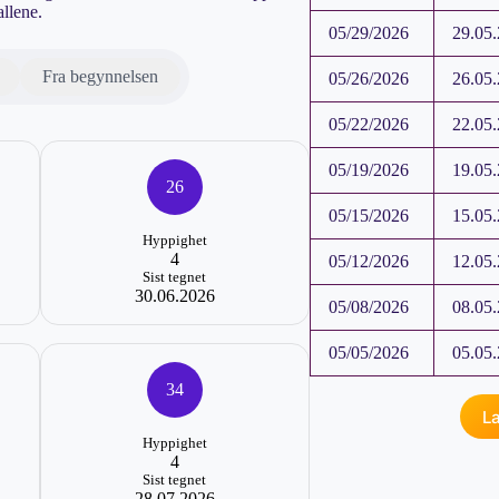
allene.
05/29/2026
29.05
Fra begynnelsen
05/26/2026
26.05
05/22/2026
22.05
05/19/2026
19.05
26
05/15/2026
15.05
Hyppighet
4
05/12/2026
12.05
Sist tegnet
30.06.2026
05/08/2026
08.05
05/05/2026
05.05
34
La
Hyppighet
4
Sist tegnet
28.07.2026