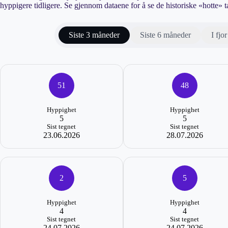
hyppigere tidligere. Se gjennom dataene for å se de historiske «hotte» t
Siste 3 måneder
Siste 6 måneder
I fjor
51
48
Hyppighet
Hyppighet
5
5
Sist tegnet
Sist tegnet
23.06.2026
28.07.2026
2
5
Hyppighet
Hyppighet
4
4
Sist tegnet
Sist tegnet
24.07.2026
24.07.2026