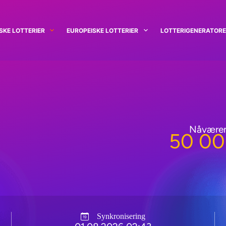
SKE LOTTERIER
EUROPEISKE LOTTERIER
LOTTERIGENERATOR
Nåværen
50 00
Synkronisering