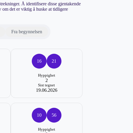
trekninger. Å identifisere disse gjentakende
 om det er viktig å huske at tidligere
Fra begynnelsen
16
21
Hyppighet
2
Sist tegnet
19.06.2026
10
56
Hyppighet