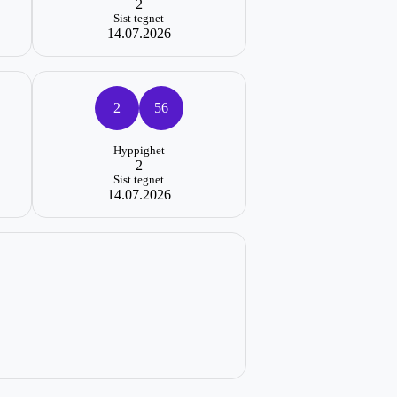
2
Sist tegnet
14.07.2026
2
56
Hyppighet
2
Sist tegnet
14.07.2026