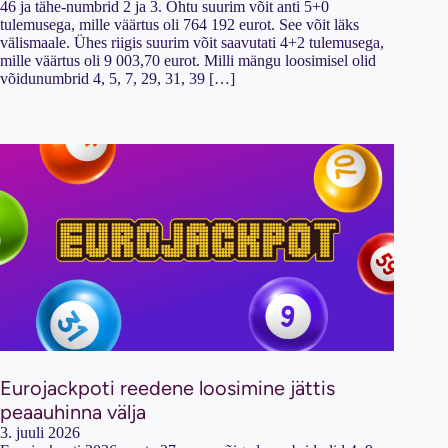
46 ja tähe-numbrid 2 ja 3. Õhtu suurim võit anti 5+0
tulemusega, mille väärtus oli 764 192 eurot. See võit läks
välismaale. Ühes riigis suurim võit saavutati 4+2 tulemusega,
mille väärtus oli 9 003,70 eurot. Milli mängu loosimisel olid
võidunumbrid 4, 5, 7, 29, 31, 39 […]
Eurojackpoti reedene loosimine jättis
peaauhinna välja
3. juuli 2026