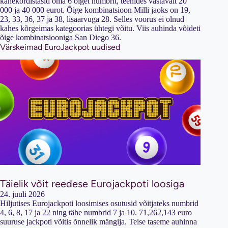
kahekordistasid oma 6 õiget numbrit, teenides vastavalt 20
000 ja 40 000 eurot. Õige kombinatsioon Milli jaoks on 19,
23, 33, 36, 37 ja 38, lisaarvuga 28. Selles voorus ei olnud
kahes kõrgeimas kategoorias ühtegi võitu. Viis auhinda võideti
õige kombinatsiooniga San Diego 36.
Värskeimad EuroJackpot uudised
Täielik võit reedese Eurojackpoti loosiga
24. juuli 2026
Hiljutises Eurojackpoti loosimises osutusid võitjateks numbrid
4, 6, 8, 17 ja 22 ning tähe numbrid 7 ja 10. 71,262,143 euro
suuruse jackpoti võitis õnnelik mängija. Teise taseme auhinna