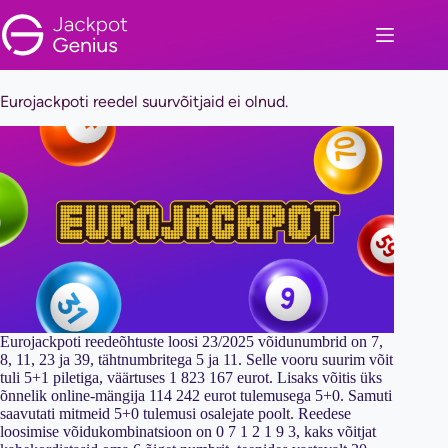
Skip
to
content
Eurojackpoti reedel suurvõitjaid ei olnud.
Eurojackpoti reedeõhtuste loosi 23/2025 võidunumbrid on 7,
8, 11, 23 ja 39, tähtnumbritega 5 ja 11. Selle vooru suurim võit
tuli 5+1 piletiga, väärtuses 1 823 167 eurot. Lisaks võitis üks
õnnelik online-mängija 114 242 eurot tulemusega 5+0. Samuti
saavutati mitmeid 5+0 tulemusi osalejate poolt. Reedese
loosimise võidukombinatsioon on 0 7 1 2 1 9 3, kaks võitjat