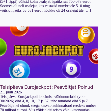
(5+1 täppi) võitsid kolm osalejat, igaüks sai 760,078 eurot.
Soomes oli neli osalejat, kes vastasid numbritele 5+0 ning
võitsid igaüks 53,581 eurot. Kokku oli 24 osalejat üle […]
Teisipäeva Eurojackpot: Peavõitjat Polnud
21. juuli 2026
Teisipäeva Eurojackpoti loosimise võidunumbrid (voor
30/2026) olid 4, 8, 10, 17 ja 37, tähe numbrid olid 5 ja 7.
Peavõitjat ei olnud, seega kasvab auhinnafond reedeks umbes
70 miljoni euroni. Viis võitjat leiti teises võidukategoorias