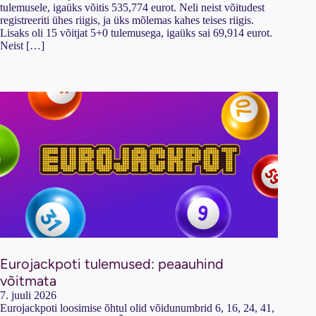
tulemusele, igaüks võitis 535,774 eurot. Neli neist võitudest
registreeriti ühes riigis, ja üks mõlemas kahes teises riigis.
Lisaks oli 15 võitjat 5+0 tulemusega, igaüks sai 69,914 eurot.
Neist […]
Eurojackpoti tulemused: peaauhind
võitmata
7. juuli 2026
Eurojackpoti loosimise õhtul olid võidunumbrid 6, 16, 24, 41,