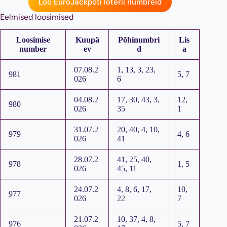
Loo EuroJackpoti loterii numbreid
Eelmised loosimised
Loosimise
Kuupä
Põhinumbri
Lis
number
ev
d
a
07.08.2
1, 13, 3, 23,
981
5, 7
026
6
04.08.2
17, 30, 43, 3,
12,
980
026
35
1
31.07.2
20, 40, 4, 10,
979
4, 6
026
41
28.07.2
41, 25, 40,
978
1, 5
026
45, 11
24.07.2
4, 8, 6, 17,
10,
977
026
22
7
21.07.2
10, 37, 4, 8,
976
5, 7