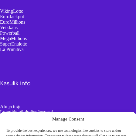
VikingLotto
EuroJackpot
EuroMillions
Veikkaus
Powerball
MegaMillions
SuperEnalotto
La Primitiva
Kasulik info
Abi ja tugi
Loteriide võidutõenäosused
Kuidas valida võidunumbreid
Manage Consent
To provide the best experiences, we use technologies like cookies to store and/or