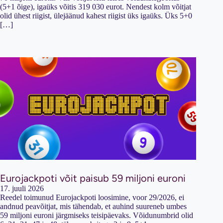
(5+1 õige), igaüks võitis 319 030 eurot. Nendest kolm võitjat
olid ühest riigist, ülejäänud kahest riigist üks igaüks. Üks 5+0
[…]
Eurojackpoti võit paisub 59 miljoni euroni
17. juuli 2026
Reedel toimunud Eurojackpoti loosimine, voor 29/2026, ei
andnud peavõitjat, mis tähendab, et auhind suureneb umbes
59 miljoni euroni järgmiseks teisipäevaks. Võidunumbrid olid