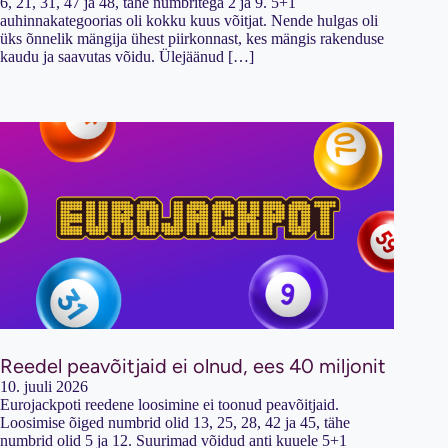
6, 21, 31, 47 ja 48, tähe numbritega 2 ja 9. 5+1
auhinnakategoorias oli kokku kuus võitjat. Nende hulgas oli
üks õnnelik mängija ühest piirkonnast, kes mängis rakenduse
kaudu ja saavutas võidu. Ülejäänud […]
Reedel peavõitjaid ei olnud, ees 40 miljonit
10. juuli 2026
Eurojackpoti reedene loosimine ei toonud peavõitjaid.
Loosimise õiged numbrid olid 13, 25, 28, 42 ja 45, tähe
numbrid olid 5 ja 12. Suurimad võidud anti kuuele 5+1