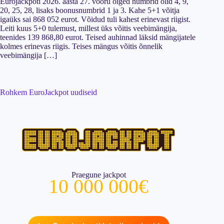
Eurojackpoti 2026. aasta 27. vooru õiged numbrid olid 4, 9,
20, 25, 28, lisaks boonusnumbrid 1 ja 3. Kahe 5+1 võitja
igaüks sai 868 052 eurot. Võidud tuli kahest erinevast riigist.
Leiti kuus 5+0 tulemust, millest üks võitis veebimängija,
teenides 139 868,80 eurot. Teised auhinnad läksid mängijatele
kolmes erinevas riigis. Teises mängus võitis õnnelik
veebimängija […]
Rohkem EuroJackpot uudiseid
Praegune jackpot
10 000 000€