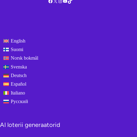
Facebook
X
Instagram
YouTube
TikTok
English
Suomi
Norsk bokmål
Svenska
Deutsch
Español
Italiano
Русский
AI loterii generaatorid