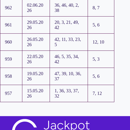
02.06.20
36, 46, 40, 2,
962
8, 7
26
38
29.05.20
20, 3, 21, 49,
961
5, 6
26
42
26.05.20
42, 11, 33, 23,
960
12, 10
26
5
22.05.20
46, 5, 35, 34,
959
5, 3
26
42
19.05.20
47, 39, 10, 36,
958
5, 6
26
37
15.05.20
1, 36, 33, 37,
957
7, 12
26
32