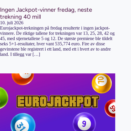
Ingen Jackpot-vinner fredag, neste
trekning 40 mill
10. juli 2026
Eurojackpot-trekningen på fredag resulterte i ingen jackpot-
vinnere. De riktige tallene for trekningen var 13, 25, 28, 42 og
45, med stjernetallene 5 og 12. De største premiene ble tildelt
seks 5+1-resultater, hver vant 535,774 euro. Fire av disse
gevinstene ble registrert i ett land, med ett i hvert av to andre
land. I tillegg var […]