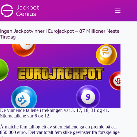
Hopp
til
innholdet
Ingen Jackpotvinner i Eurojackpot – 87 Millioner Neste
Tirsdag
De vinnende tallene i trekningen var 3, 17, 18, 31 og 41.
Stjernetallene var 6 og 12.
Å matche fem tall og ett av stjernetallene ga en premie på ca.
850 000 euro. Det var totalt fem slike gevinster fra forskjellige