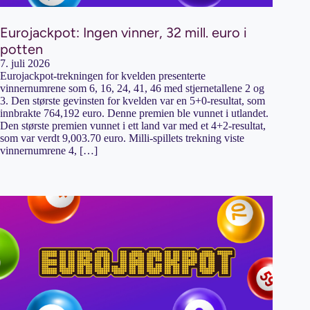
Eurojackpot: Ingen vinner, 32 mill. euro i
potten
7. juli 2026
Eurojackpot-trekningen for kvelden presenterte
vinnernumrene som 6, 16, 24, 41, 46 med stjernetallene 2 og
3. Den største gevinsten for kvelden var en 5+0-resultat, som
innbrakte 764,192 euro. Denne premien ble vunnet i utlandet.
Den største premien vunnet i ett land var med et 4+2-resultat,
som var verdt 9,003.70 euro. Milli-spillets trekning viste
vinnernumrene 4, […]