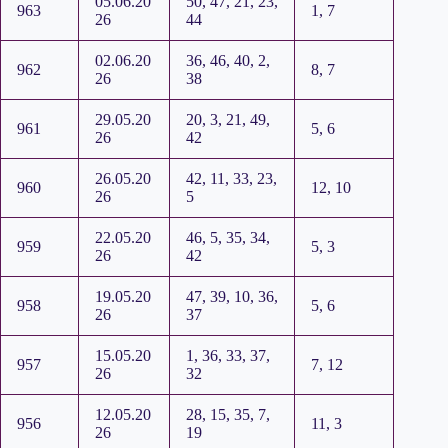
05.06.20
50, 47, 21, 23,
963
1, 7
26
44
02.06.20
36, 46, 40, 2,
962
8, 7
26
38
29.05.20
20, 3, 21, 49,
961
5, 6
26
42
26.05.20
42, 11, 33, 23,
960
12, 10
26
5
22.05.20
46, 5, 35, 34,
959
5, 3
26
42
19.05.20
47, 39, 10, 36,
958
5, 6
26
37
15.05.20
1, 36, 33, 37,
957
7, 12
26
32
12.05.20
28, 15, 35, 7,
956
11, 3
26
19