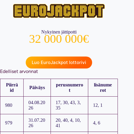
Nykyinen jättipotti
32 000 000€
Luo EuroJackpot lottorivi
Edelliset arvonnat
Piirrä
perusnumero
lisänume
Päiväys
id
t
rot
04.08.20
17, 30, 43, 3,
980
12, 1
26
35
31.07.20
20, 40, 4, 10,
979
4, 6
26
41