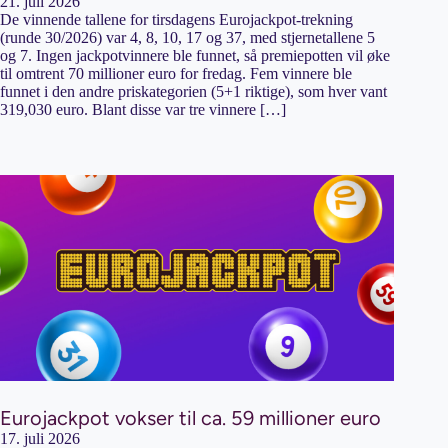
21. juli 2026
De vinnende tallene for tirsdagens Eurojackpot-trekning
(runde 30/2026) var 4, 8, 10, 17 og 37, med stjernetallene 5
og 7. Ingen jackpotvinnere ble funnet, så premiepotten vil øke
til omtrent 70 millioner euro for fredag. Fem vinnere ble
funnet i den andre priskategorien (5+1 riktige), som hver vant
319,030 euro. Blant disse var tre vinnere […]
Eurojackpot vokser til ca. 59 millioner euro
17. juli 2026