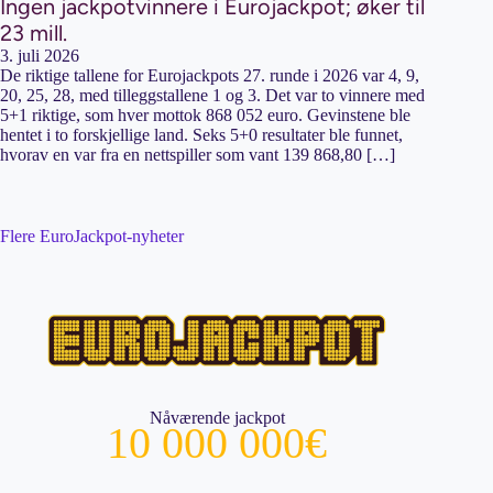
Ingen jackpotvinnere i Eurojackpot; øker til
23 mill.
3. juli 2026
De riktige tallene for Eurojackpots 27. runde i 2026 var 4, 9,
20, 25, 28, med tilleggstallene 1 og 3. Det var to vinnere med
5+1 riktige, som hver mottok 868 052 euro. Gevinstene ble
hentet i to forskjellige land. Seks 5+0 resultater ble funnet,
hvorav en var fra en nettspiller som vant 139 868,80 […]
Flere EuroJackpot-nyheter
Nåværende jackpot
10 000 000€