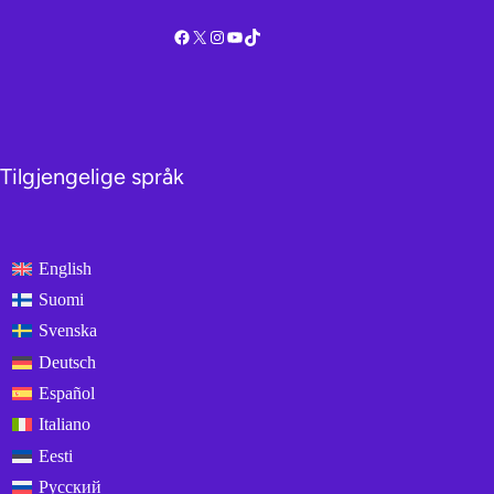
Facebook
X
Instagram
YouTube
TikTok
Tilgjengelige språk
English
Suomi
Svenska
Deutsch
Español
Italiano
Eesti
Русский