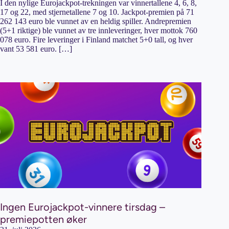
I den nylige Eurojackpot-trekningen var vinnertallene 4, 6, 8,
17 og 22, med stjernetallene 7 og 10. Jackpot-premien på 71
262 143 euro ble vunnet av en heldig spiller. Andrepremien
(5+1 riktige) ble vunnet av tre innleveringer, hver mottok 760
078 euro. Fire leveringer i Finland matchet 5+0 tall, og hver
vant 53 581 euro. […]
Ingen Eurojackpot-vinnere tirsdag –
premiepotten øker