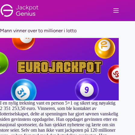
Hopp
til
innholdet
Mann vinner over to millioner i lotto
I en nylig trekning vant en person 5+1 og sikret seg nøyaktig
2 351 253,50 euro. Vinneren, som ble kontaktet av
lotteriselskapet, delte at spenningen har gjort søvnen vanskelig
siden gevinstens oppdagelse. Han oppdaget gevinsten etter en
nasjonal sportsseier, da han sjekket nyhetene og lærte om sin
store seier. Selv om han ikke vant jackpoten på 120 millioner