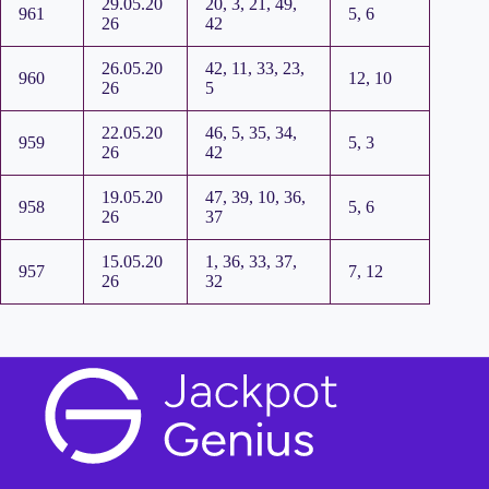
29.05.20
20, 3, 21, 49,
961
5, 6
26
42
26.05.20
42, 11, 33, 23,
960
12, 10
26
5
22.05.20
46, 5, 35, 34,
959
5, 3
26
42
19.05.20
47, 39, 10, 36,
958
5, 6
26
37
15.05.20
1, 36, 33, 37,
957
7, 12
26
32