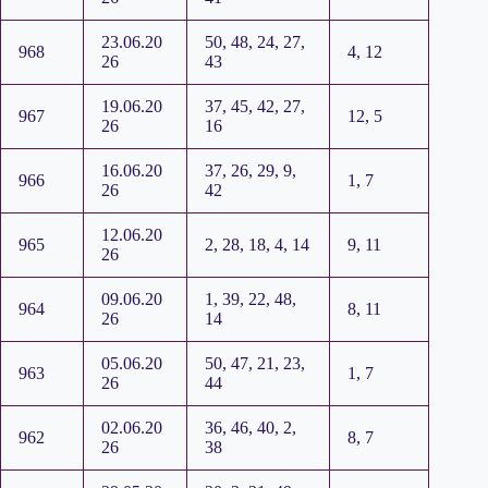
23.06.20
50, 48, 24, 27,
968
4, 12
26
43
19.06.20
37, 45, 42, 27,
967
12, 5
26
16
16.06.20
37, 26, 29, 9,
966
1, 7
26
42
12.06.20
965
2, 28, 18, 4, 14
9, 11
26
09.06.20
1, 39, 22, 48,
964
8, 11
26
14
05.06.20
50, 47, 21, 23,
963
1, 7
26
44
02.06.20
36, 46, 40, 2,
962
8, 7
26
38