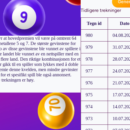
Gener
Tidligere trekninger
Tegn id
Dato
980
04.08.20
r at hovedpremien vil være på omtrent 64
rnetallene 5 og 7. De største gevinstene for
979
31.07.20
av disse gevinstene ble vunnet av spillere i
tte landet ble vunnet av en nettspiller med en
978
28.07.20
flere land. Den riktige kombinasjonen for et
er gikk til en spiller som lykkes med å doble
dpremie denne kvelden, men mindre gevinster
977
24.07.20
or et spesifikt spill ble også annonsert.
 trekningen er høy.
976
21.07.20
975
17.07.20
974
14.07.20
973
10.07.20