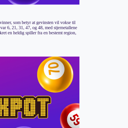
nner, som betyr at gevinsten vil vokse til
var 6, 21, 31, 47, og 48, med stjernetallene
ret en heldig spiller fra en bestemt region,