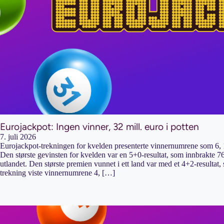
Eurojackpot: Ingen vinner, 32 mill. euro i potten
7. juli 2026
Eurojackpot-trekningen for kvelden presenterte vinnernumrene som 6, 1
Den største gevinsten for kvelden var en 5+0-resultat, som innbrakte 
utlandet. Den største premien vunnet i ett land var med et 4+2-resultat, 
trekning viste vinnernumrene 4, […]