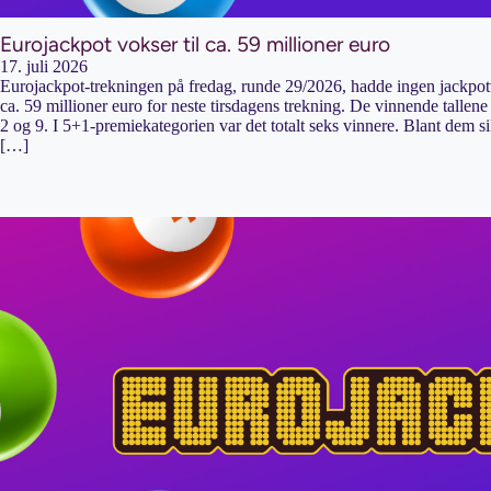
Eurojackpot vokser til ca. 59 millioner euro
17. juli 2026
Eurojackpot-trekningen på fredag, runde 29/2026, hadde ingen jackpotvi
ca. 59 millioner euro for neste tirsdagens trekning. De vinnende tallene 
2 og 9. I 5+1-premiekategorien var det totalt seks vinnere. Blant dem sik
[…]