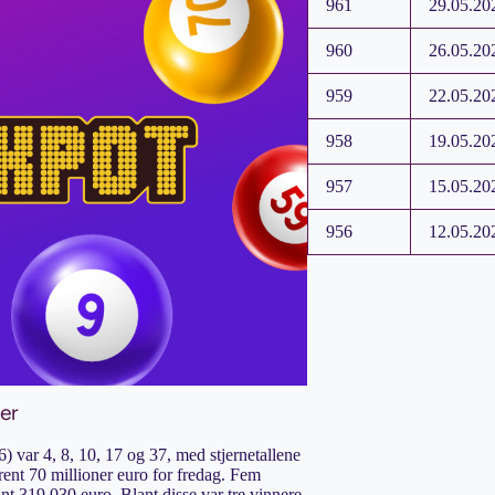
961
29.05.20
960
26.05.20
959
22.05.20
958
19.05.20
957
15.05.20
956
12.05.20
er
) var 4, 8, 10, 17 og 37, med stjernetallene
rent 70 millioner euro for fredag. Fem
nt 319,030 euro. Blant disse var tre vinnere