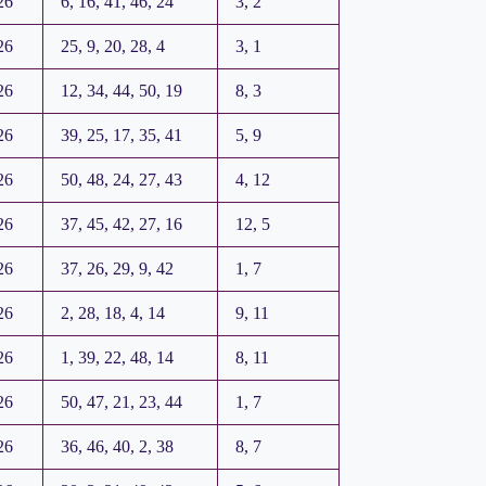
26
6, 16, 41, 46, 24
3, 2
26
25, 9, 20, 28, 4
3, 1
26
12, 34, 44, 50, 19
8, 3
26
39, 25, 17, 35, 41
5, 9
26
50, 48, 24, 27, 43
4, 12
26
37, 45, 42, 27, 16
12, 5
26
37, 26, 29, 9, 42
1, 7
26
2, 28, 18, 4, 14
9, 11
26
1, 39, 22, 48, 14
8, 11
26
50, 47, 21, 23, 44
1, 7
26
36, 46, 40, 2, 38
8, 7