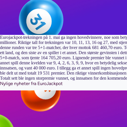
Eurojackpot-trekningen på 1. mai ga ingen hovedvinnere, noe som bety
millioner. Riktige tall for trekningen var 10, 11, 13, 16 og 27, med stje
denne runden var tre 5+1-matcher, der hver mottok 681 460,70 euro. To 
ett land, og den siste av en spiller i et annet. Den største gevinsten i de
5+0-match, som tjente 164 705,20 euro. Lignende premier ble vunnet i 
annet spill denne kvelden var 9, 4, 2, 6, 3, 9, 9, hvor en betydelig seks
innsatsen, og vant 40 000 euro. I tillegg ga et annet spill ingen hove
ble delt ut med totalt 19 531 premier. Den riktige vinnerkombinasjonen f
Totalt sett ble ingen storpremie vunnet, og innsatsen for den kommende
Nylige nyheter fra EuroJackpot