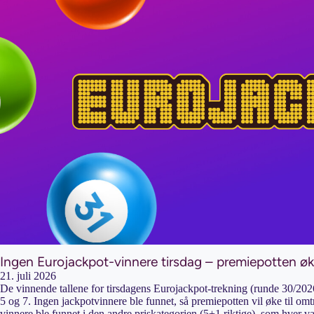
Ingen Eurojackpot-vinnere tirsdag – premiepotten øk
21. juli 2026
De vinnende tallene for tirsdagens Eurojackpot-trekning (runde 30/2026
5 og 7. Ingen jackpotvinnere ble funnet, så premiepotten vil øke til omt
vinnere ble funnet i den andre priskategorien (5+1 riktige), som hver va