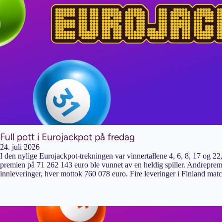
Full pott i Eurojackpot på fredag
24. juli 2026
I den nylige Eurojackpot-trekningen var vinnertallene 4, 6, 8, 17 og 22
premien på 71 262 143 euro ble vunnet av en heldig spiller. Andrepremi
innleveringer, hver mottok 760 078 euro. Fire leveringer i Finland mat