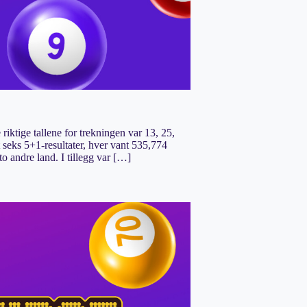
riktige tallene for trekningen var 13, 25,
t seks 5+1-resultater, hver vant 535,774
 to andre land. I tillegg var […]