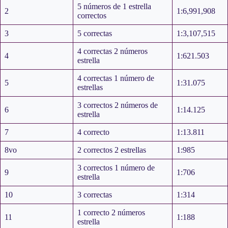
5 números de 1 estrella
2
1:6,991,908
correctos
3
5 correctas
1:3,107,515
4 correctas 2 números
4
1:621.503
estrella
4 correctas 1 número de
5
1:31.075
estrellas
3 correctos 2 números de
6
1:14.125
estrella
7
4 correcto
1:13.811
8vo
2 correctos 2 estrellas
1:985
3 correctos 1 número de
9
1:706
estrella
10
3 correctas
1:314
1 correcto 2 números
11
1:188
estrella