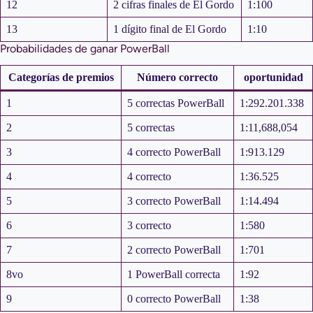
12
2 cifras finales de El Gordo
1:100
13
1 dígito final de El Gordo
1:10
Probabilidades de ganar PowerBall
Categorías de premios
Número correcto
oportunidad
1
5 correctas PowerBall
1:292.201.338
2
5 correctas
1:11,688,054
3
4 correcto PowerBall
1:913.129
4
4 correcto
1:36.525
5
3 correcto PowerBall
1:14.494
6
3 correcto
1:580
7
2 correcto PowerBall
1:701
8vo
1 PowerBall correcta
1:92
9
0 correcto PowerBall
1:38