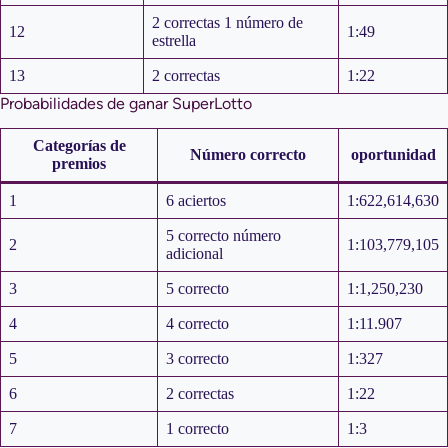
2 correctas 1 número de
12
1:49
estrella
13
2 correctas
1:22
Probabilidades de ganar SuperLotto
Categorías de
Número correcto
oportunidad
premios
1
6 aciertos
1:622,614,630
5 correcto número
2
1:103,779,105
adicional
3
5 correcto
1:1,250,230
4
4 correcto
1:11.907
5
3 correcto
1:327
6
2 correctas
1:22
7
1 correcto
1:3