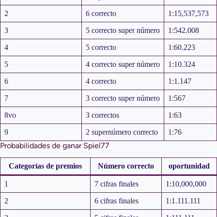
2
6 correcto
1:15,537,573
3
5 correcto super número
1:542.008
4
5 correcto
1:60.223
5
4 correcto super número
1:10.324
6
4 correcto
1:1.147
7
3 correcto super número
1:567
8vo
3 correctos
1:63
9
2 supernúmero correcto
1:76
Probabilidades de ganar Spiel77
Categorías de premios
Número correcto
oportunidad
1
7 cifras finales
1:10,000,000
2
6 cifras finales
1:1.111.111