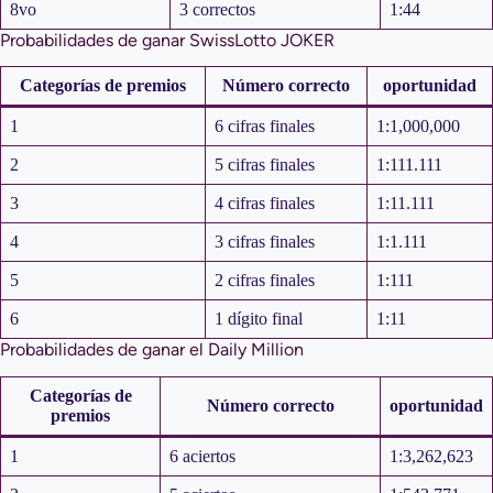
8vo
3 correctos
1:44
Probabilidades de ganar SwissLotto JOKER
Categorías de premios
Número correcto
oportunidad
1
6 cifras finales
1:1,000,000
2
5 cifras finales
1:111.111
3
4 cifras finales
1:11.111
4
3 cifras finales
1:1.111
5
2 cifras finales
1:111
6
1 dígito final
1:11
Probabilidades de ganar el Daily Million
Categorías de
Número correcto
oportunidad
premios
1
6 aciertos
1:3,262,623