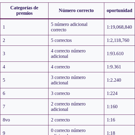
Categorías de
Número correcto
oportunidad
premios
5 número adicional
1
1:19,068,840
correcto
2
5 correctos
1:2,118,760
4 correcto número
3
1:93.610
adicional
4
4 correcto
1:9.361
3 correcto número
5
1:2.240
adicional
6
3 correcto
1:224
2 correcto número
7
1:160
adicional
8vo
2 correcto
1:16
0 correcto número
9
1:18