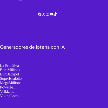
Facebook
X
Instagram
YouTube
TikTok
Generadores de lotería con IA
La Primitiva
EuroMillions
EuroJackpot
SuperEnalotto
MegaMillions
Powerball
Veikkaus
VikingLotto