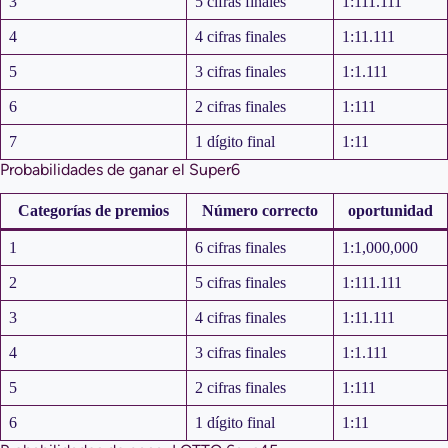
3
5 cifras finales
1:111.111
4
4 cifras finales
1:11.111
5
3 cifras finales
1:1.111
6
2 cifras finales
1:111
7
1 dígito final
1:11
Probabilidades de ganar el Super6
Categorías de premios
Número correcto
oportunidad
1
6 cifras finales
1:1,000,000
2
5 cifras finales
1:111.111
3
4 cifras finales
1:11.111
4
3 cifras finales
1:1.111
5
2 cifras finales
1:111
6
1 dígito final
1:11