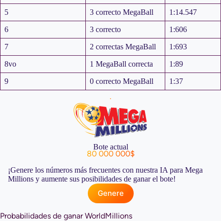
5
3 correcto MegaBall
1:14.547
6
3 correcto
1:606
7
2 correctas MegaBall
1:693
8vo
1 MegaBall correcta
1:89
9
0 correcto MegaBall
1:37
Bote actual
80 000 000$
¡Genere los números más frecuentes con nuestra IA para Mega
Millions y aumente sus posibilidades de ganar el bote!
Genere
Probabilidades de ganar WorldMillions