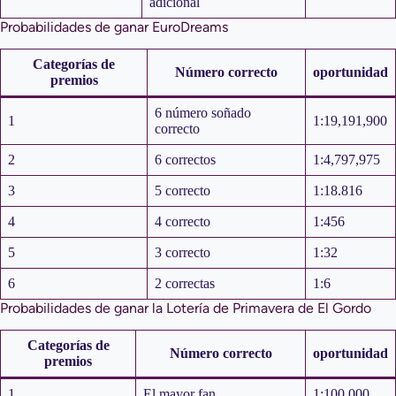
adicional
Probabilidades de ganar EuroDreams
Categorías de
Número correcto
oportunidad
premios
6 número soñado
1
1:19,191,900
correcto
2
6 correctos
1:4,797,975
3
5 correcto
1:18.816
4
4 correcto
1:456
5
3 correcto
1:32
6
2 correctas
1:6
Probabilidades de ganar la Lotería de Primavera de El Gordo
Categorías de
Número correcto
oportunidad
premios
1
El mayor fan
1:100,000