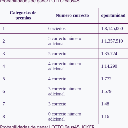
Probabilidades de ganar LOTTO 6aus45
Categorías de
Número correcto
oportunidad
premios
1
6 aciertos
1:8,145,060
5 correcto número
2
1:1,357,510
adicional
3
5 correcto
1:35.724
4 correcto número
4
1:14.290
adicional
5
4 correcto
1:772
3 correcto número
6
1:579
adicional
7
3 correcto
1:48
0 correcto número
8
1:16
adicional
Probabilidades de ganar LOTTO 6aus45 JOKER