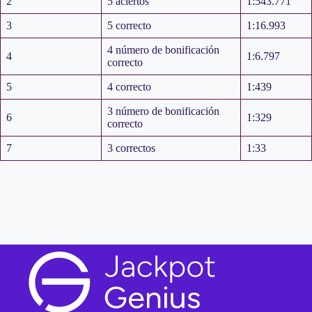
2
5 aciertos
1:543.771
3
5 correcto
1:16.993
4 número de bonificación
4
1:6.797
correcto
5
4 correcto
1:439
3 número de bonificación
6
1:329
correcto
7
3 correctos
1:33