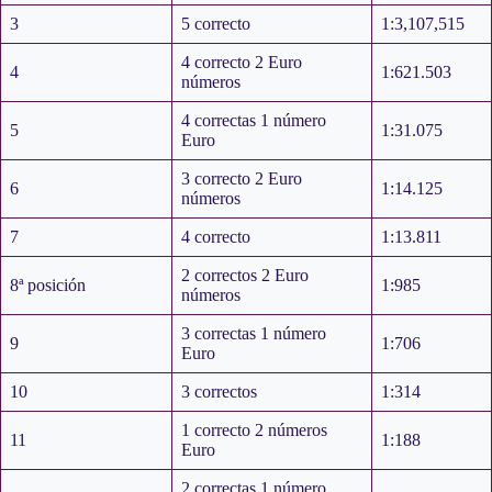
3
5 correcto
1:3,107,515
4 correcto 2 Euro
4
1:621.503
números
4 correctas 1 número
5
1:31.075
Euro
3 correcto 2 Euro
6
1:14.125
números
7
4 correcto
1:13.811
2 correctos 2 Euro
8ª posición
1:985
números
3 correctas 1 número
9
1:706
Euro
10
3 correctos
1:314
1 correcto 2 números
11
1:188
Euro
2 correctas 1 número