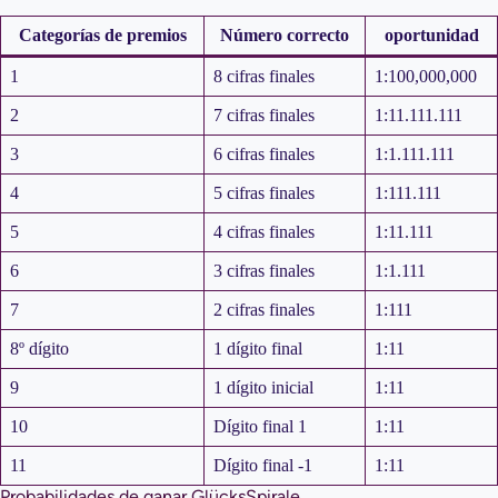
Categorías de premios
Número correcto
oportunidad
1
8 cifras finales
1:100,000,000
2
7 cifras finales
1:11.111.111
3
6 cifras finales
1:1.111.111
4
5 cifras finales
1:111.111
5
4 cifras finales
1:11.111
6
3 cifras finales
1:1.111
7
2 cifras finales
1:111
8º dígito
1 dígito final
1:11
9
1 dígito inicial
1:11
10
Dígito final 1
1:11
11
Dígito final -1
1:11
Probabilidades de ganar GlücksSpirale