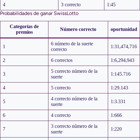
4
3 correcto
1:45
Probabilidades de ganar SwissLotto
Categorías de
Número correcto
oportunidad
premios
6 número de la suerte
1
1:31,474,716
correcto
2
6 correctos
1:6,294,943
5 correcto número de la
3
1:145.716
suerte
4
5 correcto
1:29.143
4 correcto número de la
5
1:3.331
suerte
6
4 correcto
1:666
3 correcto número de la
7
1:220
suerte