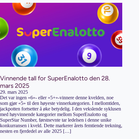
Vinnende tall for SuperEnalotto den 28.
mars 2025
29. mars 2025
Det var ingen «6»- eller «5+»-vinnere denne kvelden, noe
som gjør «5» til den høyeste vinnerkategorien. I mellomtiden,
jackpotten fortsetter å øke betydelig. I den vekslende syklusen
med høyvinnende kategorier mellom SuperEnalotto og
SuperStar Number, førstnevnte tar ledelsen i denne unike
konkurransen i kveld. Dette markerer årets femtiende trekning,
nesten en fjerdedel av alle 2025 […]