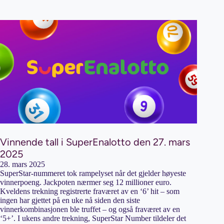
Vinnende tall i SuperEnalotto den 27. mars
2025
28. mars 2025
SuperStar-nummeret tok rampelyset når det gjelder høyeste
vinnerpoeng. Jackpoten nærmer seg 12 millioner euro.
Kveldens trekning registrerte fraværet av en ‘6’ hit – som
ingen har gjettet på en uke nå siden den siste
vinnerkombinasjonen ble truffet – og også fraværet av en
‘5+’. I ukens andre trekning, SuperStar Number tildeler det