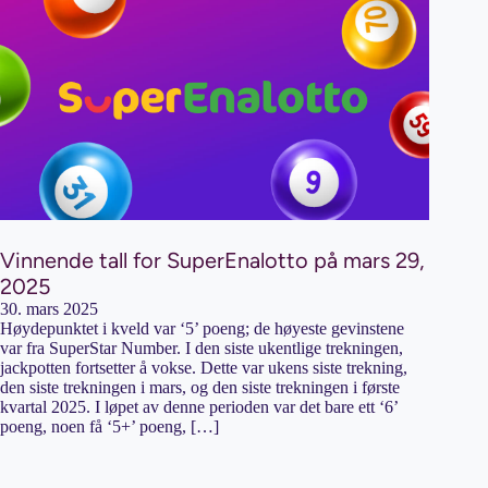
Vinnende tall for SuperEnalotto på mars 29,
2025
30. mars 2025
Høydepunktet i kveld var ‘5’ poeng; de høyeste gevinstene
var fra SuperStar Number. I den siste ukentlige trekningen,
jackpotten fortsetter å vokse. Dette var ukens siste trekning,
den siste trekningen i mars, og den siste trekningen i første
kvartal 2025. I løpet av denne perioden var det bare ett ‘6’
poeng, noen få ‘5+’ poeng, […]