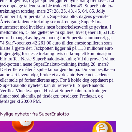
en stor gevinst, og jackpotten gjør et nytt sprang fremover. La
oss oppdage tallene som ble trukket i den 49. SuperEnalotto-
trekningen torsdag, mars 27: 28, 35, 43, 45, 64, 85. Jolly
Number 13, SuperStar 35. SuperEnalotto, dagens gevinster
Årets førti-niende trekning ser nok en gang SuperStar-
nummeret med kveldens mest bemerkelsesverdige gevinst. I
mellomtiden, '5' ble gjettet av ni spillere, hver tjener 18,531.35
euro. I mangel av høyere poeng for SuperStar-nummeret, ga
"4 Star"-poenget 42 261,00 euro til den eneste spilleren som
klarte å gjette det. Jackpotten ligger nå på 11,8 millioner euro
tilgjengelig for neste trekning hvis en komplett kombinasjon
blir truffet. Neste SuperEnalotto-trekning Vil du prøve å vinne
jackpotten i neste SuperEnalotto-trekning fredag 28. mars?
Det er flere måter å spille kupongen din på: Du kan besøke en
autorisert leverandør, bruke et av de autoriserte nettstedene,
eller stole på forhandlerens app. For å holde deg oppdatert på
SuperEnalotto-nyheter, kan du referere til SuperEnalotto
Verifica Vincite-appen. Husk at SuperEnalotto-trekninger
finner sted ukentlig på tirsdager, torsdager, Fredager, og
lørdager kl 20:00 PM.
Nylige nyheter fra SuperEnalotto