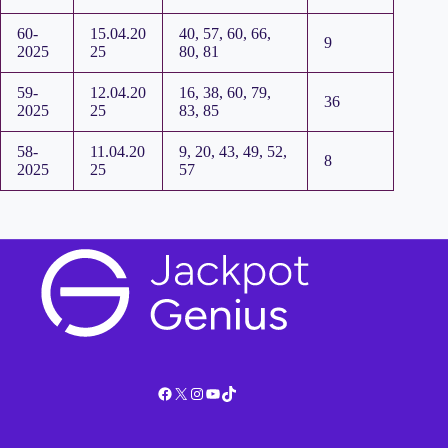
60-
15.04.20
40, 57, 60, 66,
9
2025
25
80, 81
59-
12.04.20
16, 38, 60, 79,
36
2025
25
83, 85
58-
11.04.20
9, 20, 43, 49, 52,
8
2025
25
57
Facebook
X
Instagram
YouTube
TikTok