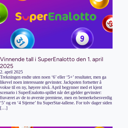
Vinnende tall i SuperEnalotto den 1. april
2025
2. april 2025
Trekningen endte uten noen ‘6’ eller ‘5+’ resultater, men ga
likevel noen interessante gevinster. Jackpoten fortsetter å
vokse til en ny, høyere nivå. April begynner med et kjent
scenario i SuperEnalotto-spillet når det gjelder gevinster:
fraværet av de to øverste premiene, men en bemerkelsesverdig
‘5’ og en ‘4 Stjerne’ fra SuperStar-tallene. For tolv dager siden
[…]