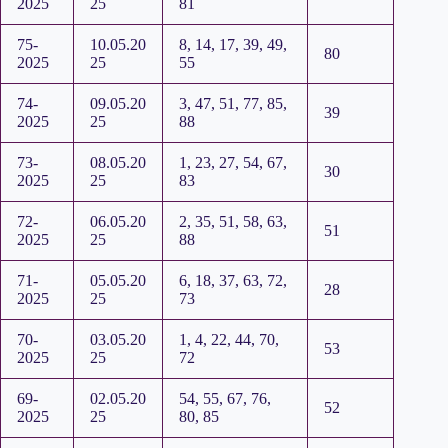
2025
25
81
75-
10.05.20
8, 14, 17, 39, 49,
80
2025
25
55
74-
09.05.20
3, 47, 51, 77, 85,
39
2025
25
88
73-
08.05.20
1, 23, 27, 54, 67,
30
2025
25
83
72-
06.05.20
2, 35, 51, 58, 63,
51
2025
25
88
71-
05.05.20
6, 18, 37, 63, 72,
28
2025
25
73
70-
03.05.20
1, 4, 22, 44, 70,
53
2025
25
72
69-
02.05.20
54, 55, 67, 76,
52
2025
25
80, 85