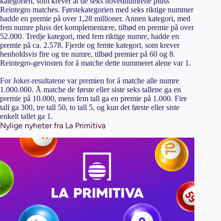
kategorien, som krever at de seks hovednumrene pluss
Reintegro matches. Førstekategorien med seks riktige nummer
hadde en premie på over 1,28 millioner. Annen kategori, med
fem numre pluss det komplementære, tilbød en premie på over
52.000. Tredje kategori, med fem riktige numre, hadde en
premie på ca. 2.578. Fjerde og femte kategori, som krever
henholdsvis fire og tre numre, tilbød premier på 60 og 8.
Reintegro-gevinsten for å matche dette nummeret alene var 1.
For Joker-resultatene var premien for å matche alle numre
1.000.000. Å matche de første eller siste seks tallene ga en
premie på 10.000, mens fem tall ga en premie på 1.000. Fire
tall ga 300, tre tall 50, to tall 5, og kun det første eller siste
enkelt tallet ga 1.
Nylige nyheter fra La Primitiva