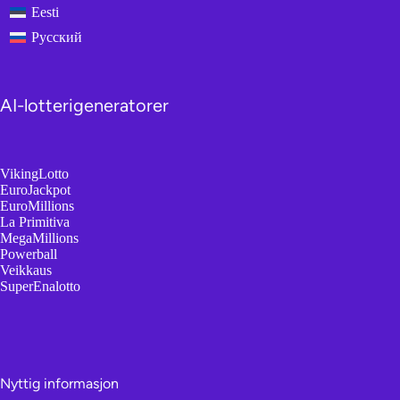
Eesti
Русский
AI-lotterigeneratorer
VikingLotto
EuroJackpot
EuroMillions
La Primitiva
MegaMillions
Powerball
Veikkaus
SuperEnalotto
Nyttig informasjon