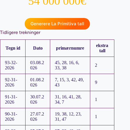
54 000 000€
Generere La Primitiva tall
Tidligere trekninger
ekstra
Tegn id
Dato
primærnumre
tall
93-32-
03.08.2
45, 28, 16, 6,
2
2026
026
33, 38
92-31-
01.08.2
7, 15, 3, 42, 49,
9
2026
026
43
91-31-
30.07.2
31, 16, 41, 28,
1
2026
026
34, 7
90-31-
27.07.2
19, 38, 12, 23,
1
2026
026
31, 47