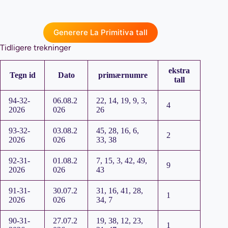
Generere La Primitiva tall
Tidligere trekninger
ekstra
Tegn id
Dato
primærnumre
tall
94-32-
06.08.2
22, 14, 19, 9, 3,
4
2026
026
26
93-32-
03.08.2
45, 28, 16, 6,
2
2026
026
33, 38
92-31-
01.08.2
7, 15, 3, 42, 49,
9
2026
026
43
91-31-
30.07.2
31, 16, 41, 28,
1
2026
026
34, 7
90-31-
27.07.2
19, 38, 12, 23,
1