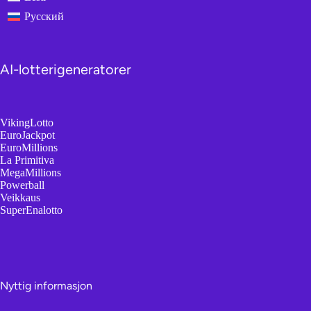
Русский
AI-lotterigeneratorer
VikingLotto
EuroJackpot
EuroMillions
La Primitiva
MegaMillions
Powerball
Veikkaus
SuperEnalotto
Nyttig informasjon