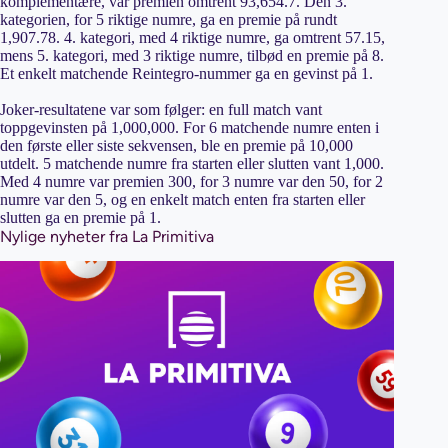
komplementære, var premien omtrent 93,654.7. Den 3.
kategorien, for 5 riktige numre, ga en premie på rundt
1,907.78. 4. kategori, med 4 riktige numre, ga omtrent 57.15,
mens 5. kategori, med 3 riktige numre, tilbød en premie på 8.
Et enkelt matchende Reintegro-nummer ga en gevinst på 1.
Joker-resultatene var som følger: en full match vant
toppgevinsten på 1,000,000. For 6 matchende numre enten i
den første eller siste sekvensen, ble en premie på 10,000
utdelt. 5 matchende numre fra starten eller slutten vant 1,000.
Med 4 numre var premien 300, for 3 numre var den 50, for 2
numre var den 5, og en enkelt match enten fra starten eller
slutten ga en premie på 1.
Nylige nyheter fra La Primitiva