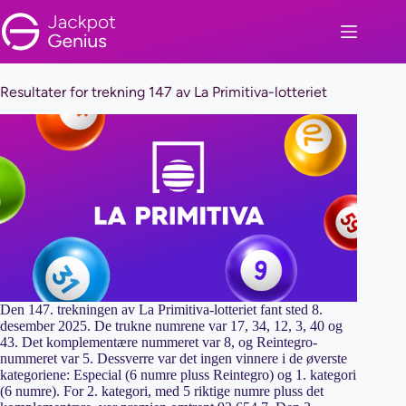
Hopp
til
innholdet
Resultater for trekning 147 av La Primitiva-lotteriet
Den 147. trekningen av La Primitiva-lotteriet fant sted 8.
desember 2025. De trukne numrene var 17, 34, 12, 3, 40 og
43. Det komplementære nummeret var 8, og Reintegro-
nummeret var 5. Dessverre var det ingen vinnere i de øverste
kategoriene: Especial (6 numre pluss Reintegro) og 1. kategori
(6 numre). For 2. kategori, med 5 riktige numre pluss det