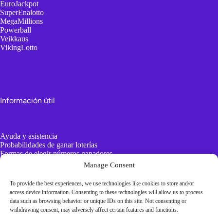
EuroJackpot
SuperEnalotto
MegaMillions
Powerball
Veikkaus
VikingLotto
Información útil
Ayuda y asistencia
Probabilidades de ganar loterías
Formas de elegir números ganadores
AI vs Generadores de números aleatorios
Manage Consent
To provide the best experiences, we use technologies like cookies to store and/or
Información aburrida
access device information. Consenting to these technologies will allow us to process
data such as browsing behavior or unique IDs on this site. Not consenting or
withdrawing consent, may adversely affect certain features and functions.