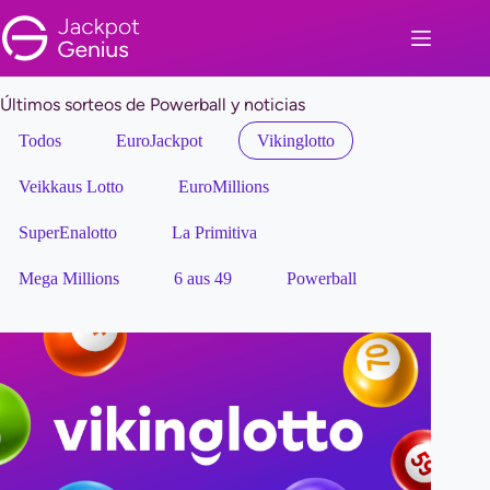
Saltar
al
contenido
Últimos sorteos de Powerball y noticias
Todos
EuroJackpot
Vikinglotto
Veikkaus Lotto
EuroMillions
SuperEnalotto
La Primitiva
Mega Millions
6 aus 49
Powerball