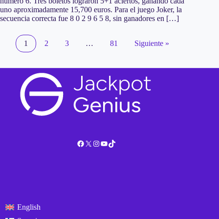
número 6. Tres boletos lograron 5+1 aciertos, ganando cada
uno aproximadamente 15,700 euros. Para el juego Joker, la
secuencia correcta fue 8 0 2 9 6 5 8, sin ganadores en […]
1
2
3
…
81
Siguiente »
Facebook
X
Instagram
YouTube
TikTok
English