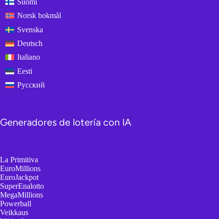
Suomi
Norsk bokmål
Svenska
Deutsch
Italiano
Eesti
Русский
Generadores de lotería con IA
La Primitiva
EuroMillions
EuroJackpot
SuperEnalotto
MegaMillions
Powerball
Veikkaus