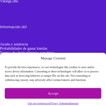
VikingLotto
Información útil
Ayuda y asistencia
Probabilidades de ganar loterías
Formas de elegir números ganadores
AI vs Generadores de números aleatorios
Manage Consent
To provide the best experiences, we use technologies like cookies to store and/or
Información aburrida
access device information. Consenting to these technologies will allow us to process
data such as browsing behavior or unique IDs on this site. Not consenting or
withdrawing consent, may adversely affect certain features and functions.
Terms and conditions
Accept
Privacy Statement
Imprint
Cookie Policy
Opt-out preferences
Privacy Statement
Imprint