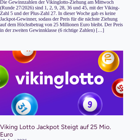
Die Gewinnzahlen der Vikinglotto-Ziehung am Mittwoch
(Runde 27/2026) sind 1, 2, 9, 28, 36 und 45, mit der Viking-
Zahl 5 und der Plus-Zahl 27. In dieser Woche gab es keine
Jackpot-Gewinner, sodass der Preis für die nächste Ziehung
auf dem Höchstbetrag von 25 Millionen Euro bleibt. Der Preis
in der zweiten Gewinnklasse (6 richtige Zahlen) […]
Viking Lotto Jackpot Steigt auf 25 Mio.
Euro