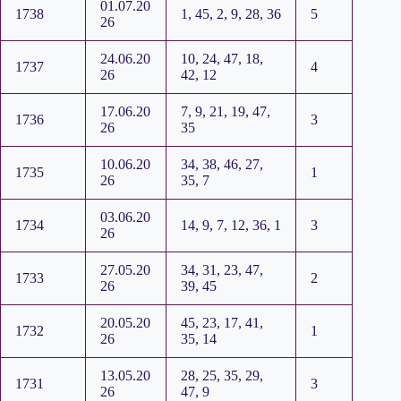
01.07.20
1738
1, 45, 2, 9, 28, 36
5
26
24.06.20
10, 24, 47, 18,
1737
4
26
42, 12
17.06.20
7, 9, 21, 19, 47,
1736
3
26
35
10.06.20
34, 38, 46, 27,
1735
1
26
35, 7
03.06.20
1734
14, 9, 7, 12, 36, 1
3
26
27.05.20
34, 31, 23, 47,
1733
2
26
39, 45
20.05.20
45, 23, 17, 41,
1732
1
26
35, 14
13.05.20
28, 25, 35, 29,
1731
3
26
47, 9