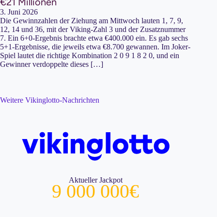
€21 Millionen
3. Juni 2026
Die Gewinnzahlen der Ziehung am Mittwoch lauten 1, 7, 9,
12, 14 und 36, mit der Viking-Zahl 3 und der Zusatznummer
7. Ein 6+0-Ergebnis brachte etwa €400.000 ein. Es gab sechs
5+1-Ergebnisse, die jeweils etwa €8.700 gewannen. Im Joker-
Spiel lautet die richtige Kombination 2 0 9 1 8 2 0, und ein
Gewinner verdoppelte dieses […]
Weitere Vikinglotto-Nachrichten
Aktueller Jackpot
9 000 000€