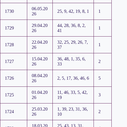
06.05.20
1730
25, 9, 42, 19, 8, 1
1
26
29.04.20
44, 28, 36, 8, 2,
1729
1
26
41
22.04.20
32, 25, 29, 26, 7,
1728
1
26
37
15.04.20
36, 48, 1, 35, 6,
1727
2
26
33
08.04.20
1726
2, 5, 17, 36, 46, 6
5
26
01.04.20
11, 46, 33, 5, 42,
1725
3
26
19
25.03.20
1, 39, 23, 31, 36,
1724
2
26
10
18.03.20
25, 43, 13, 31,