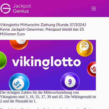
Zum
Inhalt
springen
Vikinglotto Mittwochs-Ziehung (Runde 37/2024)
Keine Jackpot-Gewinner, Preispool bleibt bei 25
Millionen Euro
Die richtigen Zahlen für die Mittwochsziehung von
Vikinglotto sind 3, 19, 35, 37, 39 und 45. Die Wikingerzahl ist
2 und die Pluszahl ist 1.