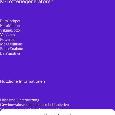
KI-Lotteriegeneratoren
EuroJackpot
EuroMillions
VikingLotto
Veikkaus
Powerball
MegaMillions
SuperEnalotto
La Primitiva
Nützliche Informationen
Hilfe und Unterstützung
Gewinnwahrscheinlichkeiten bei Lotterien
Wege zur Auswahl von Gewinnzahlen
AI vs. Zufallszahlengeneratoren