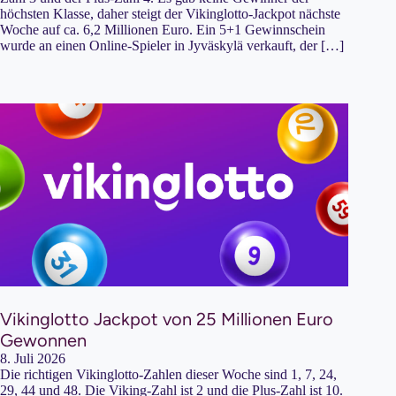
höchsten Klasse, daher steigt der Vikinglotto-Jackpot nächste
Woche auf ca. 6,2 Millionen Euro. Ein 5+1 Gewinnschein
wurde an einen Online-Spieler in Jyväskylä verkauft, der […]
Vikinglotto Jackpot von 25 Millionen Euro
Gewonnen
8. Juli 2026
Die richtigen Vikinglotto-Zahlen dieser Woche sind 1, 7, 24,
29, 44 und 48. Die Viking-Zahl ist 2 und die Plus-Zahl ist 10.