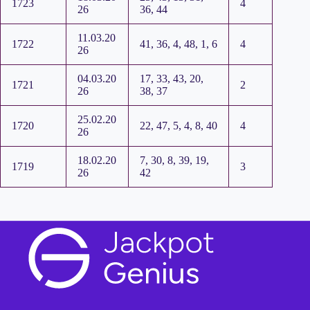
1723
4
26
36, 44
11.03.20
1722
41, 36, 4, 48, 1, 6
4
26
04.03.20
17, 33, 43, 20,
1721
2
26
38, 37
25.02.20
1720
22, 47, 5, 4, 8, 40
4
26
18.02.20
7, 30, 8, 39, 19,
1719
3
26
42