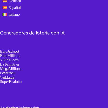
Deutsch
Español
Italiano
Generadores de lotería con IA
EuroJackpot
EuroMillions
VikingLotto
La Primitiva
MegaMillions
Powerball
Veikkaus
SuperEnalotto
Användbar information