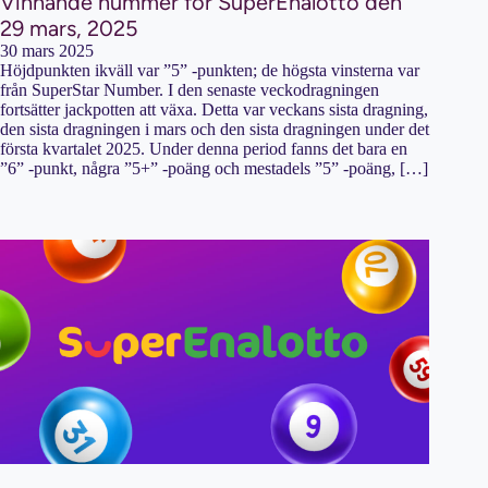
Vinnande nummer för SuperEnalotto den
29 mars, 2025
30 mars 2025
Höjdpunkten ikväll var ”5” -punkten; de högsta vinsterna var
från SuperStar Number. I den senaste veckodragningen
fortsätter jackpotten att växa. Detta var veckans sista dragning,
den sista dragningen i mars och den sista dragningen under det
första kvartalet 2025. Under denna period fanns det bara en
”6” -punkt, några ”5+” -poäng och mestadels ”5” -poäng, […]