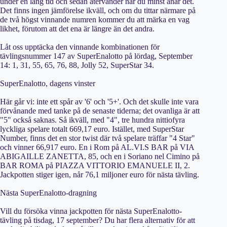
under en lång tid och sedan återvänder när du minst anar det.
Det finns ingen jämförelse ikväll, och om du tittar närmare på
de två högst vinnande numren kommer du att märka en vag
likhet, förutom att det ena är längre än det andra.
Låt oss upptäcka den vinnande kombinationen för
tävlingsnummer 147 av SuperEnalotto på lördag, September
14: 1, 31, 55, 65, 76, 88, Jolly 52, SuperStar 34.
SuperEnalotto, dagens vinster
Här går vi: inte ett spår av '6' och '5+'. Och det skulle inte vara
förvånande med tanke på de senaste tiderna; det ovanliga är att
"5" också saknas. Så ikväll, med "4", tre hundra nittiofyra
lyckliga spelare totalt 669,17 euro. Istället, med SuperStar
Number, finns det en stor twist där två spelare träffar "4 Star"
och vinner 66,917 euro. En i Rom på AL.VI.S BAR på VIA
ABIGAILLE ZANETTA, 85, och en i Soriano nel Cimino på
BAR ROMA på PIAZZA VITTORIO EMANUELE II, 2.
Jackpotten stiger igen, når 76,1 miljoner euro för nästa tävling.
Nästa SuperEnalotto-dragning
Vill du försöka vinna jackpotten för nästa SuperEnalotto-
tävling på tisdag, 17 september? Du har flera alternativ för att