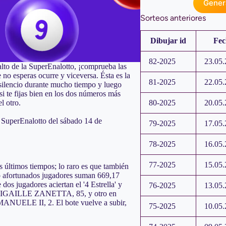
Gener
Sorteos anteriores
Dibujar id
Fec
82-2025
23.05.
alto de la SuperEnalotto, ¡comprueba las
e no esperas ocurre y viceversa. Ésta es la
81-2025
22.05.
n silencio durante mucho tiempo y luego
i te fijas bien en los dos números más
80-2025
20.05.
l otro.
SuperEnalotto del sábado 14 de
79-2025
17.05.
78-2025
16.05.
77-2025
15.05.
os últimos tiempos; lo raro es que también
tro afortunados jugadores suman 669,17
os jugadores aciertan el '4 Estrella' y
76-2025
13.05.
ABIGAILLE ZANETTA, 85, y otro en
UELE II, 2. El bote vuelve a subir,
75-2025
10.05.