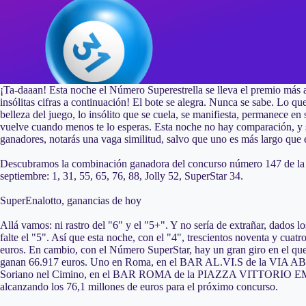
¡Ta-daaan! Esta noche el Número Superestrella se lleva el premio más 
insólitas cifras a continuación! El bote se alegra. Nunca se sabe. Lo qu
belleza del juego, lo insólito que se cuela, se manifiesta, permanece e
vuelve cuando menos te lo esperas. Esta noche no hay comparación, y s
ganadores, notarás una vaga similitud, salvo que uno es más largo que e
Descubramos la combinación ganadora del concurso número 147 de la 
septiembre: 1, 31, 55, 65, 76, 88, Jolly 52, SuperStar 34.
SuperEnalotto, ganancias de hoy
Allá vamos: ni rastro del "6" y el "5+". Y no sería de extrañar, dados l
falte el "5". Así que esta noche, con el "4", trescientos noventa y cua
euros. En cambio, con el Número SuperStar, hay un gran giro en el que d
ganan 66.917 euros. Uno en Roma, en el BAR AL.VI.S de la VIA 
Soriano nel Cimino, en el BAR ROMA de la PIAZZA VITTORIO EMAN
alcanzando los 76,1 millones de euros para el próximo concurso.