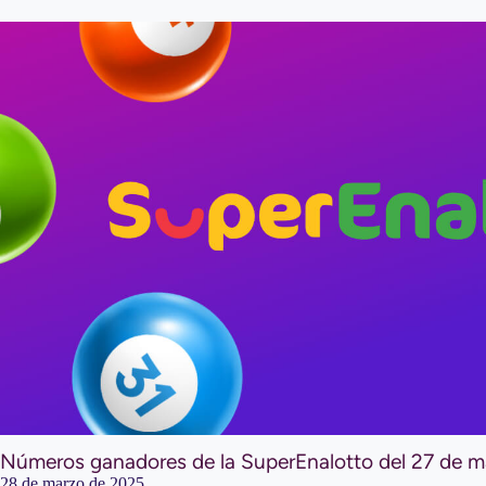
Números ganadores de la SuperEnalotto del 27 de 
28 de marzo de 2025