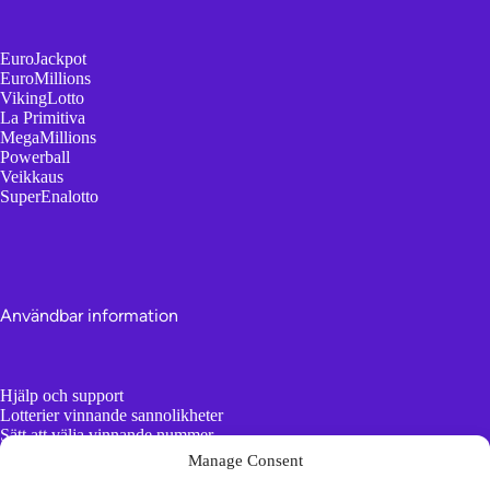
EuroJackpot
EuroMillions
VikingLotto
La Primitiva
MegaMillions
Powerball
Veikkaus
SuperEnalotto
Användbar information
Hjälp och support
Lotterier vinnande sannolikheter
Sätt att välja vinnande nummer
AI vs slumpmässiga nummergeneratorer
Manage Consent