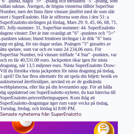
"6" -punkt, några "5+" -poäng och mestadels "5" -poäng, som
sällan saknas. Återigen, de högsta vinsterna tillhör SuperStar
Number, men det finns färre vinnare jämfört med de som slår
stort i SuperEnalotto. Här är siffrorna som dras i den 51: a
SuperEnalotto-tävlingen på lördag, Mars 29: 9, 45, 66, 68, 71,
85. Jolly-nummer: 31, SuperStar-nummer: 44. SuperEnalotto
dagens vinster: Det är inte ovanligt att "6" -punkten och "5+"
-punkten saknas; bland femtioen tävlingar i år dök "6" bara
upp en gång, för nio dagar sedan. Poängen "5" gissades av
åtta spelare, som var och en vann 24 234,06 euro. För
SuperStar Number, två vinnare träffade "4 Star" -punkten, var
och en får 40,531.00 euro. Jackpotten ökar igen för nästa
dragning, når 13,5 miljoner euro. Nästa SuperEnalotto Draw:
Vill du försöka vinna jackpotten för nästa dragning på tisdag,
1 april? Du har flera alternativ för att spela din biljett: besök en
auktoriserad återförsäljare, använd en av de godkända
webbplatserna, eller lita på din leverantörs app. För att hålla
dig uppdaterad om SuperEnalotto-nyheter, du kan hänvisa till
SuperEnalotto-prisverifieringsappen. Kom ihåg att
SuperEnalotto-dragningar äger rum varje vecka på tisdag,
Torsdag, fredag, och lördag kl 8:00 PM.
Senaste nyheterna från SuperEnalotto