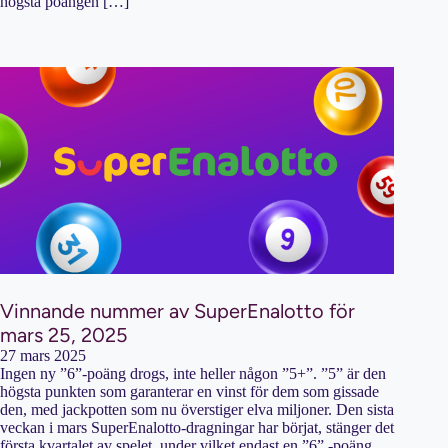
högsta poängen […]
Vinnande nummer av SuperEnalotto för
mars 25, 2025
27 mars 2025
Ingen ny ”6”-poäng drogs, inte heller någon ”5+”. ”5” är den
högsta punkten som garanterar en vinst för dem som gissade
den, med jackpotten som nu överstiger elva miljoner. Den sista
veckan i mars SuperEnalotto-dragningar har börjat, stänger det
första kvartalet av spelet, under vilket endast en ”6” -poäng