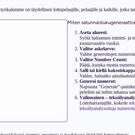
 työkalumme on täydellinen lottopelaajille, pelaajille ja kaikille, jotka 
Miten satunnaislukugeneraattor
Aseta alueesi:
Syötä haluamasi minimi- ja m
joustavuuden vuoksi.
Valitse askelarvo:
Valitse generoitujen numeroid
Valitse Number Count:
Päätä, kuinka monta numeroa 
Salli tai kiellä kaksoiskappa
Valitse, haluatko ainutlaatuis
Generoi numerot:
Napsauta ”Generate”-painikett
peleihin tai mihin tahansa sa
Valinnainen – tekoälyanaly
Lottoharrastajille, kokeile
tek
tekoälyanalysoituja numeroita
oidaksesi aiempia arvontoja ja luodaksesi älykkäitä lottovalintoja.