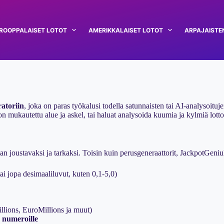
ROOPPALAISET LOTOT
AMERIKKALAISET LOTOT
ARPAJAISTE
atoriin
, joka on paras työkalusi todella satunnaisten tai AI-analysoitu
on mukautettu alue ja askel, tai haluat analysoida kuumia ja kylmiä lott
joustavaksi ja tarkaksi. Toisin kuin perusgeneraattorit, JackpotGeniuk
i jopa desimaaliluvut, kuten 0,1-5,0)
lions, EuroMillions ja muut)
e numeroille