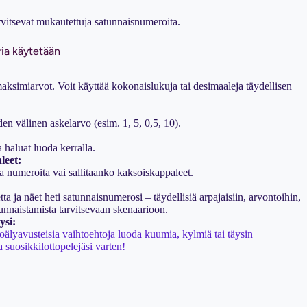
tarvitsevat mukautettuja satunnaisnumeroita.
ia käytetään
aksimiarvot. Voit käyttää kokonaislukuja tai desimaaleja täydellisen
en välinen askelarvo (esim. 1, 5, 0,5, 10).
haluat luoda kerralla.
leet:
ia numeroita vai sallitaanko kaksoiskappaleet.
a ja näet heti satunnaisnumerosi – täydellisiä arpajaisiin, arvontoihin,
tunnaistamista tarvitsevaan skenaarioon.
ysi:
oälyavusteisia vaihtoehtoja luoda kuumia, kylmiä tai täysin
 suosikkilottopelejäsi varten!