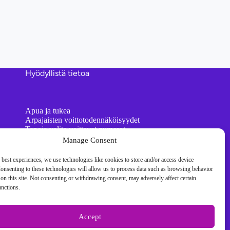
Hyödyllistä tietoa
Apua ja tukea
Arpajaisten voittotodennäköisyydet
Tapoja valita voittavat numerot
AI vs. Satunnaislukugeneraattorit
Manage Consent
 best experiences, we use technologies like cookies to store and/or access device
Tylsää tietoa
onsenting to these technologies will allow us to process data such as browsing behavior
on this site. Not consenting or withdrawing consent, may adversely affect certain
unctions.
Terms and conditions
Accept
Privacy Statement
Imprint