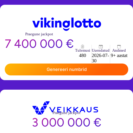
Praegune jackpot
7 400 000 €
Tulemusi
Uuendatud
Andmed
480
2026-07-
9+ aastat
30
Genereeri numbrid
Praegune jackpot
3 000 000 €