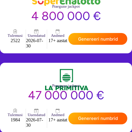
Praegune jackpot
4 800 000 €
Tulemusi
Uuendatud
Andmed
Genereeri numbrid
2522
2026-07-
17+ aastat
30
Praegune jackpot
47 000 000 €
Tulemusi
Uuendatud
Andmed
Genereeri numbrid
1984
2026-07-
17+ aastat
30