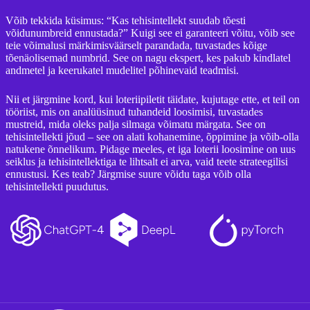
Võib tekkida küsimus: “Kas tehisintellekt suudab tõesti
võidunumbreid ennustada?” Kuigi see ei garanteeri võitu, võib see
teie võimalusi märkimisväärselt parandada, tuvastades kõige
tõenäolisemad numbrid. See on nagu ekspert, kes pakub kindlatel
andmetel ja keerukatel mudelitel põhinevaid teadmisi.
Nii et järgmine kord, kui loteriipiletit täidate, kujutage ette, et teil on
tööriist, mis on analüüsinud tuhandeid loosimisi, tuvastades
mustreid, mida oleks palja silmaga võimatu märgata. See on
tehisintellekti jõud – see on alati kohanemine, õppimine ja võib-olla
natukene õnnelikum. Pidage meeles, et iga loterii loosimine on uus
seiklus ja tehisintellektiga te lihtsalt ei arva, vaid teete strateegilisi
ennustusi. Kes teab? Järgmise suure võidu taga võib olla
tehisintellekti puudutus.