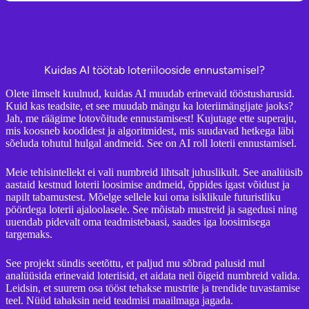
Kuidas AI töötab loteriilooside ennustamisel?
Olete ilmselt kuulnud, kuidas AI muudab erinevaid tööstusharusid.
Kuid kas teadsite, et see muudab mängu ka loteriimängijate jaoks?
Jah, me räägime lotovõitude ennustamisest! Kujutage ette superaju,
mis koosneb koodidest ja algoritmidest, mis suudavad hetkega läbi
sõeluda tohutul hulgal andmeid. See on AI roll loterii ennustamisel.
Meie tehisintellekt ei vali numbreid lihtsalt juhuslikult. See analüüsib
aastaid kestnud loterii loosimise andmeid, õppides igast võidust ja
napilt tabamustest. Mõelge sellele kui oma isiklikule futuristliku
pöördega loterii ajaloolasele. See mõistab mustreid ja sagedusi ning
uuendab pidevalt oma teadmistebaasi, saades iga loosimisega
targemaks.
See projekt sündis seetõttu, et paljud mu sõbrad palusid mul
analüüsida erinevaid loteriisid, et aidata neil õigeid numbreid valida.
Leidsin, et suurem osa tööst tehakse mustrite ja trendide tuvastamise
teel. Nüüd tahaksin neid teadmisi maailmaga jagada.