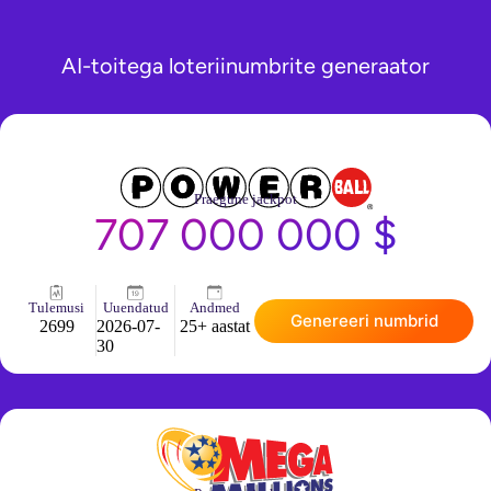
AI-toitega loteriinumbrite generaator
Praegune jackpot
707 000 000 $
Tulemusi
Uuendatud
Andmed
Genereeri numbrid
2699
2026-07-
25+ aastat
30