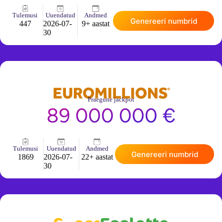
Tulemusi
Uuendatud
Andmed
Genereeri numbrid
447
2026-07-
9+ aastat
30
Praegune jackpot
89 000 000 €
Tulemusi
Uuendatud
Andmed
Genereeri numbrid
1869
2026-07-
22+ aastat
30