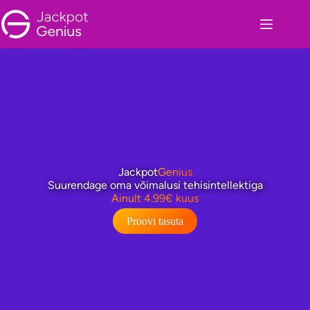
Skip
to
content
Jackpot
Genius
Suurendage oma võimalusi tehisintellektiga
Ainult 4.99€ kuus
Proovi tasuta