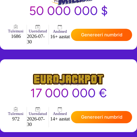
Praegune jackpot
50 000 000 $
Tulemusi
Uuendatud
Andmed
Genereeri numbrid
1686
2026-07-
16+ aastat
30
Praegune jackpot
17 000 000 €
Tulemusi
Uuendatud
Andmed
Genereeri numbrid
972
2026-07-
14+ aastat
30