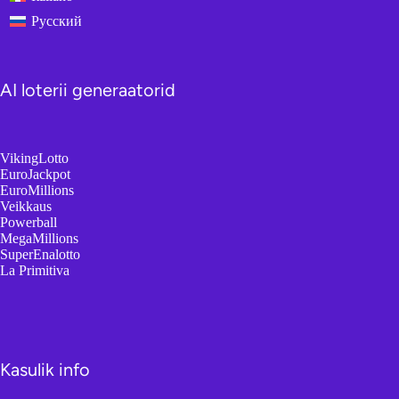
Русский
AI loterii generaatorid
VikingLotto
EuroJackpot
EuroMillions
Veikkaus
Powerball
MegaMillions
SuperEnalotto
La Primitiva
Kasulik info