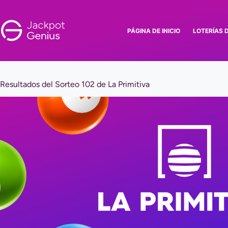
Saltar
al
contenido
PÁGINA DE INICIO
LOTERÍAS 
Resultados del Sorteo 102 de La Primitiva