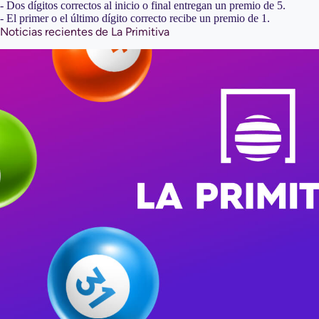
- Dos dígitos correctos al inicio o final entregan un premio de 5.
- El primer o el último dígito correcto recibe un premio de 1.
Noticias recientes de La Primitiva