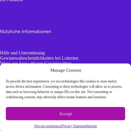
Nützliche Informationen
Hilfe und Unterstützung
Gewinnwahrscheinlichkeiten bei Lotterien
Wege zur Auswahl von Gewinnzahlen
AI vs. Zufallszahlengeneratoren
Manage Consent
To provide the best experiences, we use technologies like cookies to store and/or
Langweilige Informationen
access device information. Consenting to these technologies will allow us to process
data such as browsing behavior or unique IDs on this site. Not consenting or
withdrawing consent, may adversely affect certain features and functions.
Terms and conditions
Accept
Privacy Statement
Imprint
Cookie Policy
Opt-out preferences
Privacy Statement
Imprint
Disclaimer