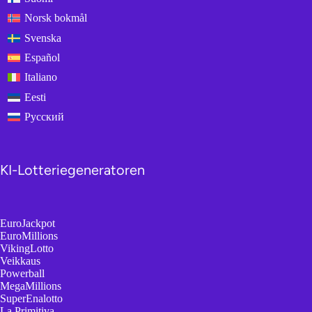
Norsk bokmål
Svenska
Español
Italiano
Eesti
Русский
KI-Lotteriegeneratoren
EuroJackpot
EuroMillions
VikingLotto
Veikkaus
Powerball
MegaMillions
SuperEnalotto
La Primitiva