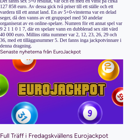
Det fanns sex 5+0 resultat, var och en med en vinst på cirka
127 858 euro. Av dessa gick två priser till ett ställe och ett
vardera till ett annat land. En av 5+0-vinsterna var en delad
seger, då den vanns av ett gruppspel med 50 andelar
organiserat av en online-spelare. Numren för ett annat spel var
9 2 1 1 0 1 7, där en spelare vann en dubblerad sex rätt värd
40 000 euro. Millins rätta nummer var 2, 12, 23, 26, 29 och
36, med ett tilläggsnummer 5. Det fanns inga jackpotvinnare i
denna dragning.
Senaste nyheterna från EuroJackpot
Full Träff i Fredagskvällens Eurojackpot