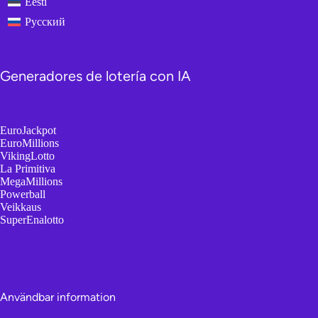
Eesti
Русский
Generadores de lotería con IA
EuroJackpot
EuroMillions
VikingLotto
La Primitiva
MegaMillions
Powerball
Veikkaus
SuperEnalotto
Användbar information