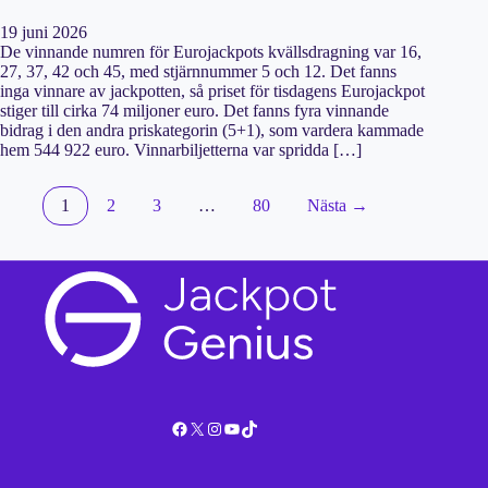
19 juni 2026
De vinnande numren för Eurojackpots kvällsdragning var 16,
27, 37, 42 och 45, med stjärnnummer 5 och 12. Det fanns
inga vinnare av jackpotten, så priset för tisdagens Eurojackpot
stiger till cirka 74 miljoner euro. Det fanns fyra vinnande
bidrag i den andra priskategorin (5+1), som vardera kammade
hem 544 922 euro. Vinnarbiljetterna var spridda […]
1
2
3
…
80
Nästa →
Facebook
X
Instagram
YouTube
TikTok