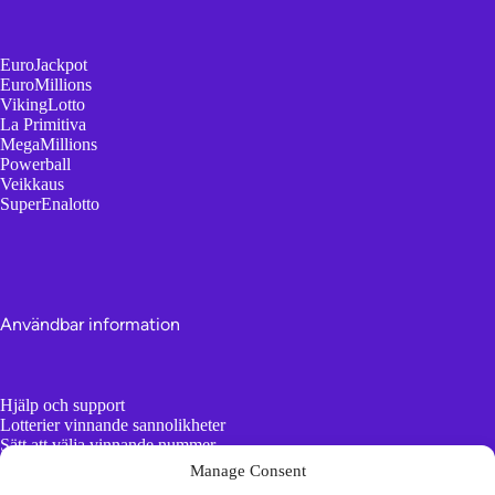
EuroJackpot
EuroMillions
VikingLotto
La Primitiva
MegaMillions
Powerball
Veikkaus
SuperEnalotto
Användbar information
Hjälp och support
Lotterier vinnande sannolikheter
Sätt att välja vinnande nummer
AI vs slumpmässiga nummergeneratorer
Manage Consent