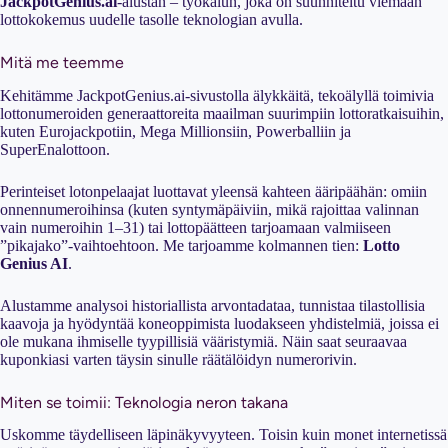
JackpotGenius.ai
-alustan – työkalun, joka on suunniteltu viemään
lottokokemus uudelle tasolle teknologian avulla.
Mitä me teemme
Kehitämme JackpotGenius.ai-sivustolla älykkäitä, tekoälyllä toimivia
lottonumeroiden generaattoreita maailman suurimpiin lottoratkaisuihin,
kuten Eurojackpotiin, Mega Millionsiin, Powerballiin ja
SuperEnalottoon.
Perinteiset lotonpelaajat luottavat yleensä kahteen ääripäähän: omiin
onnennumeroihinsa (kuten syntymäpäiviin, mikä rajoittaa valinnan
vain numeroihin 1–31) tai lottopäätteen tarjoamaan valmiiseen
”pikajako”-vaihtoehtoon. Me tarjoamme kolmannen tien:
Lotto
Genius AI
.
Alustamme analysoi historiallista arvontadataa, tunnistaa tilastollisia
kaavoja ja hyödyntää koneoppimista luodakseen yhdistelmiä, joissa ei
ole mukana ihmiselle tyypillisiä vääristymiä. Näin saat seuraavaa
kuponkiasi varten täysin sinulle räätälöidyn numerorivin.
Miten se toimii: Teknologia neron takana
Uskomme täydelliseen läpinäkyvyyteen. Toisin kuin monet internetissä