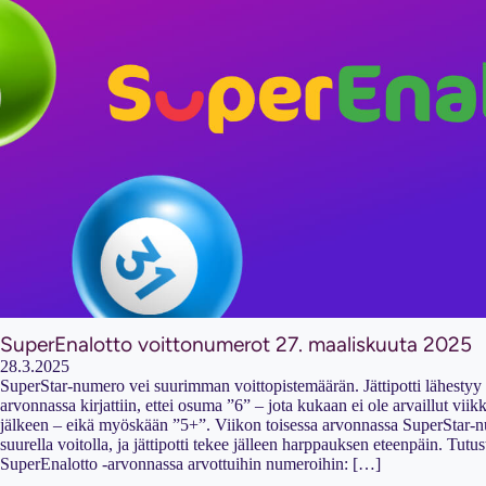
SuperEnalotto voittonumerot 27. maaliskuuta 2025
28.3.2025
SuperStar-numero vei suurimman voittopistemäärän. Jättipotti lähestyy
arvonnassa kirjattiin, ettei osuma ”6” – jota kukaan ei ole arvaillut vi
jälkeen – eikä myöskään ”5+”. Viikon toisessa arvonnassa SuperStar-
suurella voitolla, ja jättipotti tekee jälleen harppauksen eteenpäin. Tutu
SuperEnalotto -arvonnassa arvottuihin numeroihin: […]