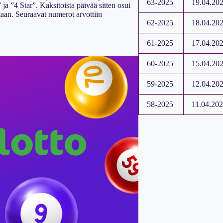
63-2025
19.04.20
a ”4 Star”. Kaksitoista päivää sitten osui
taan. Seuraavat numerot arvottiin
62-2025
18.04.20
61-2025
17.04.20
60-2025
15.04.20
59-2025
12.04.20
58-2025
11.04.20