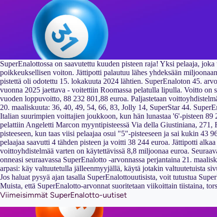
SuperEnalottossa on saavutettu kuuden pisteen raja! Yksi pelaaja, joka
poikkeuksellisen voiton. Jättipotti palautuu lähes yhdeksään miljoonaan e
pistettä oli odotettu 15. lokakuuta 2024 lähtien. SuperEnaloton 45. arvo
vuonna 2025 jaettava - voitettiin Roomassa pelatulla lipulla. Voitto o
vuoden loppuvoitto, 88 232 801,88 euroa. Paljastetaan voittoyhdistelm
20. maaliskuuta: 36, 40, 49, 54, 66, 83, Jolly 14, SuperStar 44. SuperEn
Italian suurimpien voittajien joukkoon, kun hän lunastaa '6'-pisteen 8
pelattiin Angeletti Marcon myyntipisteessä Via della Giustiniana, 27
pisteeseen, kun taas viisi pelaajaa osui "5"-pisteeseen ja sai kukin 43 
pelaajaa saavutti 4 tähden pisteen ja voitti 38 244 euroa. Jättipotti alka
voittoyhdistelmää varten on käytettävissä 8,8 miljoonaa euroa. Seuraa
onneasi seuraavassa SuperEnalotto -arvonnassa perjantaina 21. maalisku
arpasi: käy valtuutetulla jälleenmyyjällä, käytä jotakin valtuutetuista siv
Jos haluat pysyä ajan tasalla SuperEnalottouutisista, voit tutustua Supe
Muista, että SuperEnalotto-arvonnat suoritetaan viikoittain tiistaina, tor
Viimeisimmät SuperEnalotto-uutiset