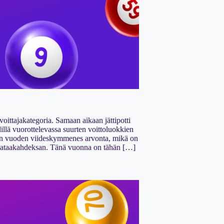
 voittajakategoria. Samaan aikaan jättipotti
llä vuorottelevassa suurten voittoluokkien
mä on vuoden viideskymmenes arvonta, mikä on
sisataakahdeksan. Tänä vuonna on tähän […]