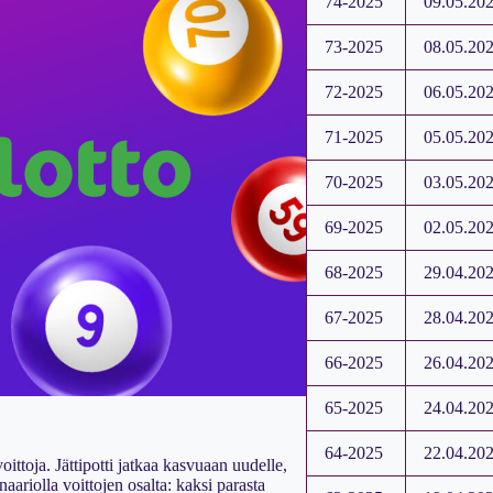
74-2025
09.05.20
73-2025
08.05.20
72-2025
06.05.20
71-2025
05.05.20
70-2025
03.05.20
69-2025
02.05.20
68-2025
29.04.20
67-2025
28.04.20
66-2025
26.04.20
65-2025
24.04.20
64-2025
22.04.20
voittoja. Jättipotti jatkaa kasvuaan uudelle,
ariolla voittojen osalta: kaksi parasta