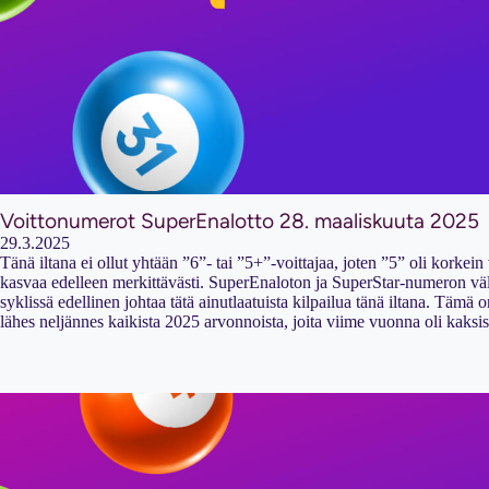
Voittonumerot SuperEnalotto 28. maaliskuuta 2025
29.3.2025
Tänä iltana ei ollut yhtään ”6”- tai ”5+”-voittajaa, joten ”5” oli korkein
kasvaa edelleen merkittävästi. SuperEnaloton ja SuperStar-numeron väli
syklissä edellinen johtaa tätä ainutlaatuista kilpailua tänä iltana. Tä
lähes neljännes kaikista 2025 arvonnoista, joita viime vuonna oli kak