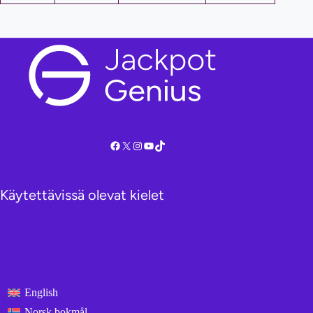
Facebook
X
Instagram
YouTube
TikTok
Käytettävissä olevat kielet
English
Norsk bokmål