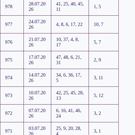
28.07.20
41, 25, 40, 45,
978
1, 5
26
11
24.07.20
977
4, 8, 6, 17, 22
10, 7
26
21.07.20
10, 37, 4, 8,
976
5, 7
26
17
17.07.20
47, 48, 6, 21,
975
2, 9
26
31
14.07.20
34, 6, 36, 17,
974
3, 11
26
5
10.07.20
42, 25, 45, 28,
973
5, 12
26
13
07.07.20
6, 16, 41, 46,
972
3, 2
26
24
03.07.20
25, 9, 20, 28,
971
3, 1
26
4