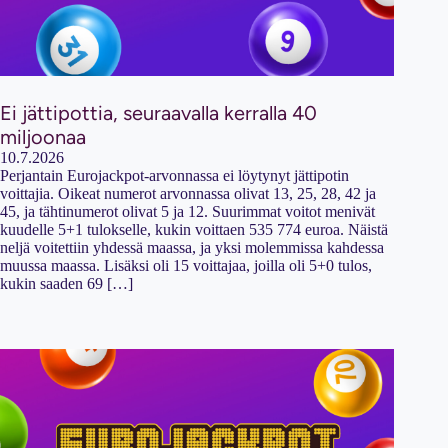
Ei jättipottia, seuraavalla kerralla 40
miljoonaa
10.7.2026
Perjantain Eurojackpot-arvonnassa ei löytynyt jättipotin
voittajia. Oikeat numerot arvonnassa olivat 13, 25, 28, 42 ja
45, ja tähtinumerot olivat 5 ja 12. Suurimmat voitot menivät
kuudelle 5+1 tulokselle, kukin voittaen 535 774 euroa. Näistä
neljä voitettiin yhdessä maassa, ja yksi molemmissa kahdessa
muussa maassa. Lisäksi oli 15 voittajaa, joilla oli 5+0 tulos,
kukin saaden 69 […]