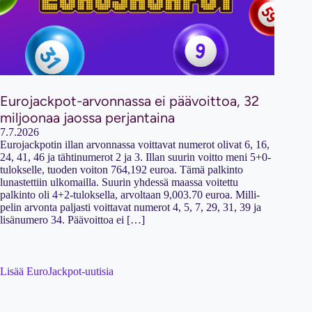
Eurojackpot-arvonnassa ei päävoittoa, 32
miljoonaa jaossa perjantaina
7.7.2026
Eurojackpotin illan arvonnassa voittavat numerot olivat 6, 16,
24, 41, 46 ja tähtinumerot 2 ja 3. Illan suurin voitto meni 5+0-
tulokselle, tuoden voiton 764,192 euroa. Tämä palkinto
lunastettiin ulkomailla. Suurin yhdessä maassa voitettu
palkinto oli 4+2-tuloksella, arvoltaan 9,003.70 euroa. Milli-
pelin arvonta paljasti voittavat numerot 4, 5, 7, 29, 31, 39 ja
lisänumero 34. Päävoittoa ei […]
Lisää EuroJackpot-uutisia