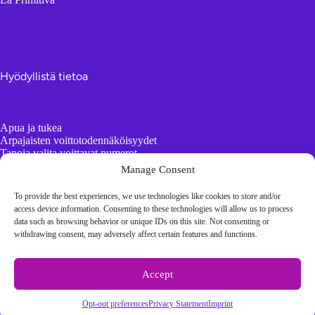
Hyödyllistä tietoa
Apua ja tukea
Arpajaisten voittotodennäköisyydet
Tapoja valita voittavat numerot
AI vs. Satunnaislukugeneraattorit
Manage Consent
To provide the best experiences, we use technologies like cookies to store and/or
Tylsää tietoa
access device information. Consenting to these technologies will allow us to process
data such as browsing behavior or unique IDs on this site. Not consenting or
withdrawing consent, may adversely affect certain features and functions.
Terms and conditions
Accept
Privacy Statement
Imprint
Cookie Policy
Opt-out preferences
Privacy Statement
Imprint
Disclaimer