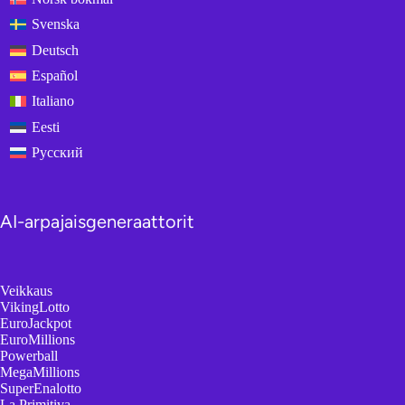
Svenska
Deutsch
Español
Italiano
Eesti
Русский
AI-arpajaisgeneraattorit
Veikkaus
VikingLotto
EuroJackpot
EuroMillions
Powerball
MegaMillions
SuperEnalotto
La Primitiva