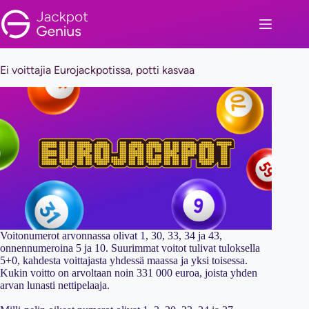
Skip
to
content
Ei voittajia Eurojackpotissa, potti kasvaa
Voitonumerot arvonnassa olivat 1, 30, 33, 34 ja 43,
onnennumeroina 5 ja 10. Suurimmat voitot tulivat tuloksella
5+0, kahdesta voittajasta yhdessä maassa ja yksi toisessa.
Kukin voitto on arvoltaan noin 331 000 euroa, joista yhden
arvan lunasti nettipelaaja.