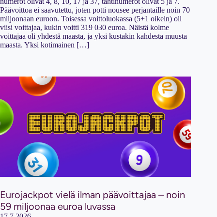
numerot olivat 4, 8, 10, 17 ja 37, tähtinumerot olivat 5 ja 7.
Päävoittoa ei saavutettu, joten potti nousee perjantaille noin 70
miljoonaan euroon. Toisessa voittoluokassa (5+1 oikein) oli
viisi voittajaa, kukin voitti 319 030 euroa. Näistä kolme
voittajaa oli yhdestä maasta, ja yksi kustakin kahdesta muusta
maasta. Yksi kotimainen […]
Eurojackpot vielä ilman päävoittajaa – noin
59 miljoonaa euroa luvassa
17.7.2026