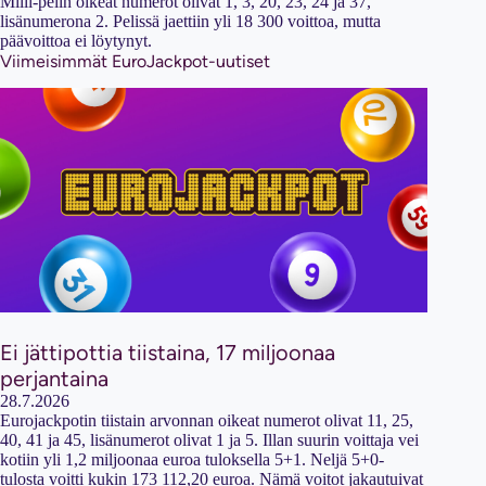
Milli-pelin oikeat numerot olivat 1, 3, 20, 23, 24 ja 37,
lisänumerona 2. Pelissä jaettiin yli 18 300 voittoa, mutta
päävoittoa ei löytynyt.
Viimeisimmät EuroJackpot-uutiset
Ei jättipottia tiistaina, 17 miljoonaa
perjantaina
28.7.2026
Eurojackpotin tiistain arvonnan oikeat numerot olivat 11, 25,
40, 41 ja 45, lisänumerot olivat 1 ja 5. Illan suurin voittaja vei
kotiin yli 1,2 miljoonaa euroa tuloksella 5+1. Neljä 5+0-
tulosta voitti kukin 173 112,20 euroa. Nämä voitot jakautuivat