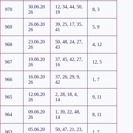
30.06.20
12, 34, 44, 50,
970
8, 3
26
19
26.06.20
39, 25, 17, 35,
969
5, 9
26
41
23.06.20
50, 48, 24, 27,
968
4, 12
26
43
19.06.20
37, 45, 42, 27,
967
12, 5
26
16
16.06.20
37, 26, 29, 9,
966
1, 7
26
42
12.06.20
2, 28, 18, 4,
965
9, 11
26
14
09.06.20
1, 39, 22, 48,
964
8, 11
26
14
05.06.20
50, 47, 21, 23,
963
1, 7