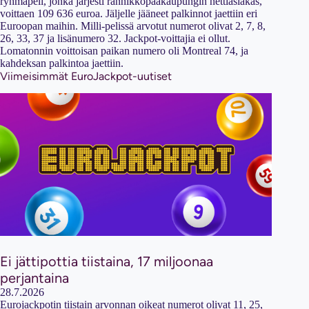
ryhmäpeli, jonka järjesti rannikkopääkaupungin nettiasiakas,
voittaen 109 636 euroa. Jäljelle jääneet palkinnot jaettiin eri
Euroopan maihin. Milli-pelissä arvotut numerot olivat 2, 7, 8,
26, 33, 37 ja lisänumero 32. Jackpot-voittajia ei ollut.
Lomatonnin voittoisan paikan numero oli Montreal 74, ja
kahdeksan palkintoa jaettiin.
Viimeisimmät EuroJackpot-uutiset
Ei jättipottia tiistaina, 17 miljoonaa
perjantaina
28.7.2026
Eurojackpotin tiistain arvonnan oikeat numerot olivat 11, 25,