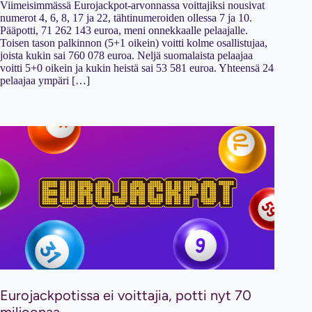
Viimeisimmässä Eurojackpot-arvonnassa voittajiksi nousivat
numerot 4, 6, 8, 17 ja 22, tähtinumeroiden ollessa 7 ja 10.
Pääpotti, 71 262 143 euroa, meni onnekkaalle pelaajalle.
Toisen tason palkinnon (5+1 oikein) voitti kolme osallistujaa,
joista kukin sai 760 078 euroa. Neljä suomalaista pelaajaa
voitti 5+0 oikein ja kukin heistä sai 53 581 euroa. Yhteensä 24
pelaajaa ympäri […]
Eurojackpotissa ei voittajia, potti nyt 70