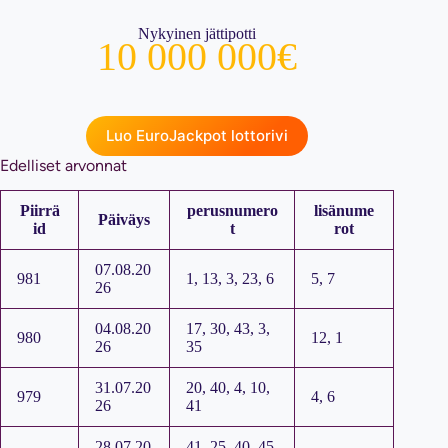
Nykyinen jättipotti
10 000 000€
Luo EuroJackpot lottorivi
Edelliset arvonnat
Piirrä
perusnumero
lisänume
Päiväys
id
t
rot
07.08.20
981
1, 13, 3, 23, 6
5, 7
26
04.08.20
17, 30, 43, 3,
980
12, 1
26
35
31.07.20
20, 40, 4, 10,
979
4, 6
26
41
28.07.20
41, 25, 40, 45,