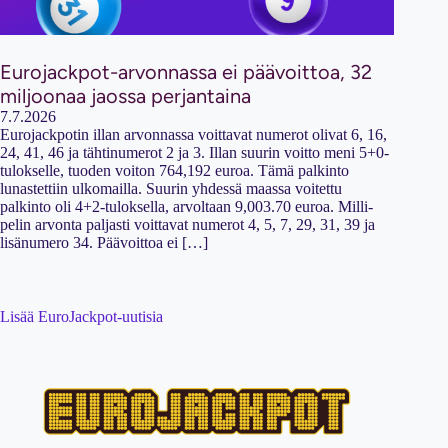
Eurojackpot-arvonnassa ei päävoittoa, 32
miljoonaa jaossa perjantaina
7.7.2026
Eurojackpotin illan arvonnassa voittavat numerot olivat 6, 16,
24, 41, 46 ja tähtinumerot 2 ja 3. Illan suurin voitto meni 5+0-
tulokselle, tuoden voiton 764,192 euroa. Tämä palkinto
lunastettiin ulkomailla. Suurin yhdessä maassa voitettu
palkinto oli 4+2-tuloksella, arvoltaan 9,003.70 euroa. Milli-
pelin arvonta paljasti voittavat numerot 4, 5, 7, 29, 31, 39 ja
lisänumero 34. Päävoittoa ei […]
Lisää EuroJackpot-uutisia