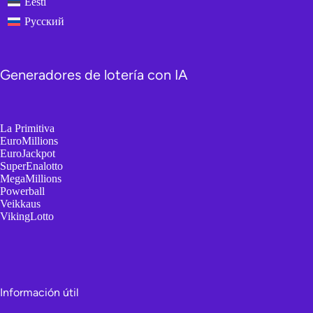
Eesti
Русский
Generadores de lotería con IA
La Primitiva
EuroMillions
EuroJackpot
SuperEnalotto
MegaMillions
Powerball
Veikkaus
VikingLotto
Información útil