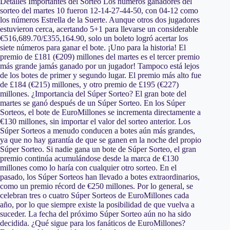
Detalles Importantes del Sorteo Los números ganadores del
sorteo del martes 10 fueron 12-14-27-44-50, con 04-12 como
los números Estrella de la Suerte. Aunque otros dos jugadores
estuvieron cerca, acertando 5+1 para llevarse un considerable
€516,689.70/£355,164.90, solo un boleto logró acertar los
siete números para ganar el bote. ¡Uno para la historia! El
premio de £181 (€209) millones del martes es el tercer premio
más grande jamás ganado por un jugador! Tampoco está lejos
de los botes de primer y segundo lugar. El premio más alto fue
de £184 (€215) millones, y otro premio de £195 (€227)
millones. ¿Importancia del Súper Sorteo? El gran bote del
martes se ganó después de un Súper Sorteo. En los Súper
Sorteos, el bote de EuroMillones se incrementa directamente a
€130 millones, sin importar el valor del sorteo anterior. Los
Súper Sorteos a menudo conducen a botes aún más grandes,
ya que no hay garantía de que se ganen en la noche del propio
Súper Sorteo. Si nadie gana un bote de Súper Sorteo, el gran
premio continúa acumulándose desde la marca de €130
millones como lo haría con cualquier otro sorteo. En el
pasado, los Súper Sorteos han llevado a botes extraordinarios,
como un premio récord de €250 millones. Por lo general, se
celebran tres o cuatro Súper Sorteos de EuroMillones cada
año, por lo que siempre existe la posibilidad de que vuelva a
suceder. La fecha del próximo Súper Sorteo aún no ha sido
decidida. ¿Qué sigue para los fanáticos de EuroMillones?