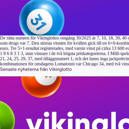
De rätta numren för Vikinglottos omgång 30/2025 är 7, 10, 18, 39, 40
som drogs var 7. Den största vinsten för kvällen gick till en 6+0-kombi
euro. Tre 5+1-resultat registrerades, med varsin vinst på cirka 13 600
1 8 6 8 3 1 3, utan vinnare i de två högsta priskategorierna. I Milli-s
21, 24, 25, 29, 37, med tilläggsnumret 1, och det fanns inga jackpottv
kombinationen för onsdagens Lomatonni var Chicago 34, med två vinst
Senaste nyheterna från Vikinglotto