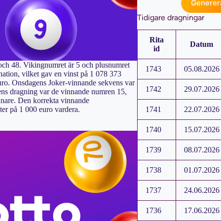
Generer
Tidigare dragningar
Rita
Datum
id
 och 48. Vikingnumret är 5 och plusnumret
1743
05.08.2026
nation, vilket gav en vinst på 1 078 373
 euro. Onsdagens Joker-vinnande sekvens var
1742
29.07.2026
pelens dragning var de vinnande numren 15,
innare. Den korrekta vinnande
1741
22.07.2026
er på 1 000 euro vardera.
1740
15.07.2026
1739
08.07.2026
1738
01.07.2026
1737
24.06.2026
1736
17.06.2026