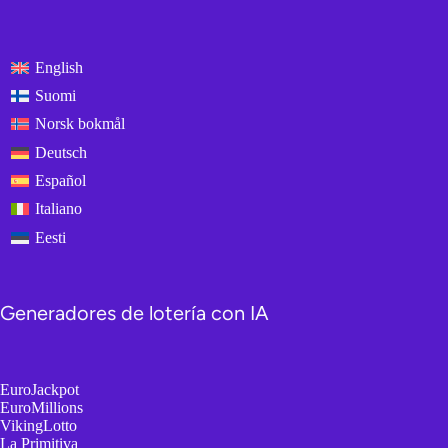
English
Suomi
Norsk bokmål
Deutsch
Español
Italiano
Eesti
Generadores de lotería con IA
EuroJackpot
EuroMillions
VikingLotto
La Primitiva