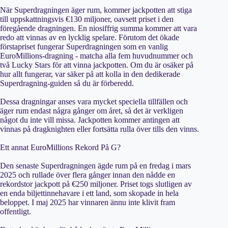
När Superdragningen äger rum, kommer jackpotten att stiga
till uppskattningsvis €130 miljoner, oavsett priset i den
föregående dragningen. En niosiffrig summa kommer att vara
redo att vinnas av en lycklig spelare. Förutom det ökade
förstapriset fungerar Superdragningen som en vanlig
EuroMillions-dragning - matcha alla fem huvudnummer och
två Lucky Stars för att vinna jackpotten. Om du är osäker på
hur allt fungerar, var säker på att kolla in den dedikerade
Superdragning-guiden så du är förberedd.
Dessa dragningar anses vara mycket speciella tillfällen och
äger rum endast några gånger om året, så det är verkligen
något du inte vill missa. Jackpotten kommer antingen att
vinnas på dragknighten eller fortsätta rulla över tills den vinns.
Ett annat EuroMillions Rekord På G?
Den senaste Superdragningen ägde rum på en fredag i mars
2025 och rullade över flera gånger innan den nådde en
rekordstor jackpott på €250 miljoner. Priset togs slutligen av
en enda biljettinnehavare i ett land, som skopade in hela
beloppet. I maj 2025 har vinnaren ännu inte klivit fram
offentligt.