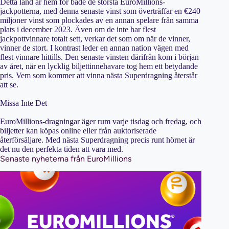
Detta land är hem för både de största EuroMillions-
jackpotterna, med denna senaste vinst som överträffar en €240
miljoner vinst som plockades av en annan spelare från samma
plats i december 2023. Även om de inte har flest
jackpottvinnare totalt sett, verkar det som om när de vinner,
vinner de stort. I kontrast leder en annan nation vägen med
flest vinnare hittills. Den senaste vinsten därifrån kom i början
av året, när en lycklig biljettinnehavare tog hem ett betydande
pris. Vem som kommer att vinna nästa Superdragning återstår
att se.
Missa Inte Det
EuroMillions-dragningar äger rum varje tisdag och fredag, och
biljetter kan köpas online eller från auktoriserade
återförsäljare. Med nästa Superdragning precis runt hörnet är
det nu den perfekta tiden att vara med.
Senaste nyheterna från EuroMillions