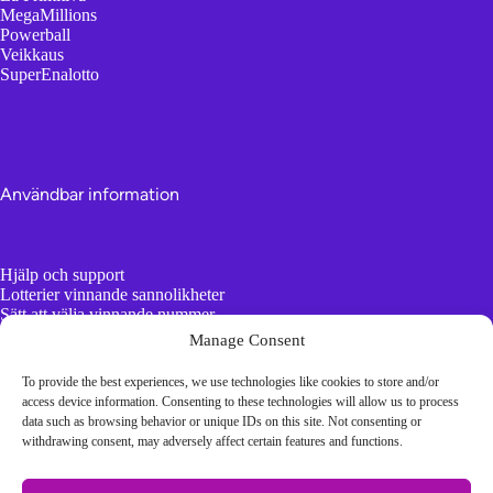
MegaMillions
Powerball
Veikkaus
SuperEnalotto
Användbar information
Hjälp och support
Lotterier vinnande sannolikheter
Sätt att välja vinnande nummer
AI vs slumpmässiga nummergeneratorer
Manage Consent
To provide the best experiences, we use technologies like cookies to store and/or
Tråkig information
access device information. Consenting to these technologies will allow us to process
data such as browsing behavior or unique IDs on this site. Not consenting or
withdrawing consent, may adversely affect certain features and functions.
Terms and conditions