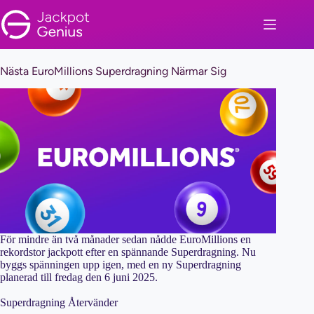
Skip
to
content
Nästa EuroMillions Superdragning Närmar Sig
För mindre än två månader sedan nådde EuroMillions en
rekordstor jackpott efter en spännande Superdragning. Nu
byggs spänningen upp igen, med en ny Superdragning
planerad till fredag den 6 juni 2025.
Superdragning Återvänder