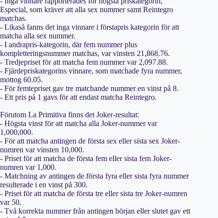
- Inga vinnare rapporterades för högsta priskategorin,
Especial, som kräver att alla sex nummer samt Reintegro
matchas.
- Likaså fanns det inga vinnare i förstapris kategorin för att
matcha alla sex nummer.
- I andrapris-kategorin, där fem nummer plus
kompletteringsnummer matchas, var vinsten 21,868.76.
- Tredjepriset för att matcha fem nummer var 2,097.88.
- Fjärdepriskategorins vinnare, som matchade fyra nummer,
mottog 60.05.
- För femtepriset gav tre matchande nummer en vinst på 8.
- Ett pris på 1 gavs för att endast matcha Reintegro.
Förutom La Primitiva finns det Joker-resultat:
- Högsta vinst för att matcha alla Joker-nummer var
1,000,000.
- För att matcha antingen de första sex eller sista sex Joker-
numren var vinsten 10,000.
- Priset för att matcha de första fem eller sista fem Joker-
numren var 1,000.
- Matchning av antingen de första fyra eller sista fyra nummer
resulterade i en vinst på 300.
- Priset för att matcha de första tre eller sista tre Joker-numren
var 50.
- Två korrekta nummer från antingen början eller slutet gav ett