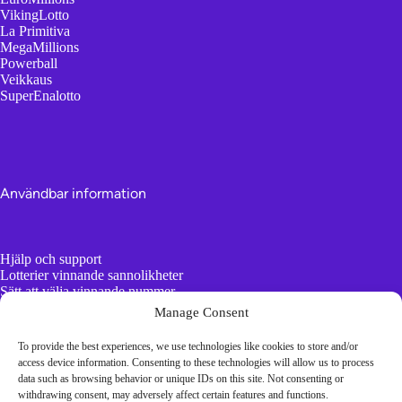
VikingLotto
La Primitiva
MegaMillions
Powerball
Veikkaus
SuperEnalotto
Användbar information
Hjälp och support
Lotterier vinnande sannolikheter
Sätt att välja vinnande nummer
AI vs slumpmässiga nummergeneratorer
Manage Consent
To provide the best experiences, we use technologies like cookies to store and/or
Tråkig information
access device information. Consenting to these technologies will allow us to process
data such as browsing behavior or unique IDs on this site. Not consenting or
withdrawing consent, may adversely affect certain features and functions.