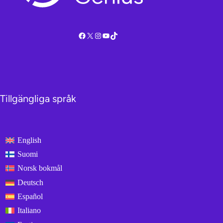
Facebook
X
Instagram
YouTube
TikTok
Tillgängliga språk
English
Suomi
Norsk bokmål
Deutsch
Español
Italiano