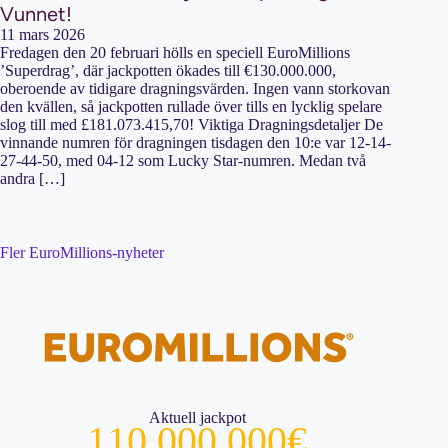
Vunnet!
11 mars 2026
Fredagen den 20 februari hölls en speciell EuroMillions
’Superdrag’, där jackpotten ökades till €130.000.000,
oberoende av tidigare dragningsvärden. Ingen vann storkovan
den kvällen, så jackpotten rullade över tills en lycklig spelare
slog till med £181.073.415,70! Viktiga Dragningsdetaljer De
vinnande numren för dragningen tisdagen den 10:e var 12-14-
27-44-50, med 04-12 som Lucky Star-numren. Medan två
andra […]
Fler EuroMillions-nyheter
Aktuell jackpot
110 000 000€