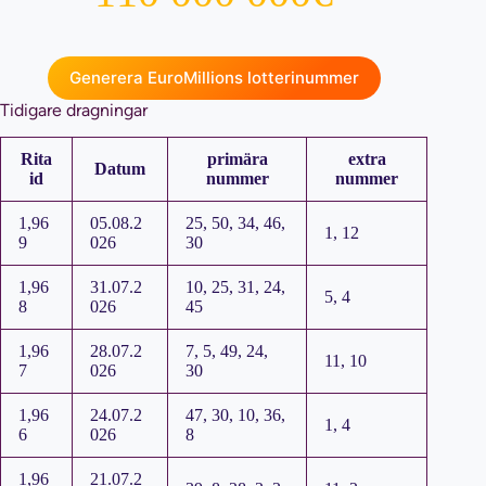
Generera EuroMillions lotterinummer
Tidigare dragningar
Rita
primära
extra
Datum
id
nummer
nummer
1,96
05.08.2
25, 50, 34, 46,
1, 12
9
026
30
1,96
31.07.2
10, 25, 31, 24,
5, 4
8
026
45
1,96
28.07.2
7, 5, 49, 24,
11, 10
7
026
30
1,96
24.07.2
47, 30, 10, 36,
1, 4
6
026
8
1,96
21.07.2