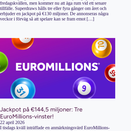
fredagskvällen, men kommer nu att äga rum vid ett senare
tillfälle. Superdraws hålls tre eller fyra gånger om året och
erbjuder en jackpot på €130 miljoner. De annonseras några
veckor i förväg så att spelare kan se fram emot […]
Jackpot på €144,5 miljoner: Tre
EuroMillions-vinster!
22 april 2026
I tisdags kväll inträffade en anmärkningsvärd EuroMillions-