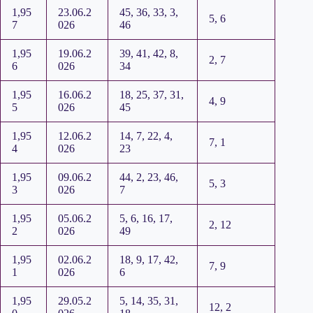
1,95
23.06.2
45, 36, 33, 3,
5, 6
7
026
46
1,95
19.06.2
39, 41, 42, 8,
2, 7
6
026
34
1,95
16.06.2
18, 25, 37, 31,
4, 9
5
026
45
1,95
12.06.2
14, 7, 22, 4,
7, 1
4
026
23
1,95
09.06.2
44, 2, 23, 46,
5, 3
3
026
7
1,95
05.06.2
5, 6, 16, 17,
2, 12
2
026
49
1,95
02.06.2
18, 9, 17, 42,
7, 9
1
026
6
1,95
29.05.2
5, 14, 35, 31,
12, 2