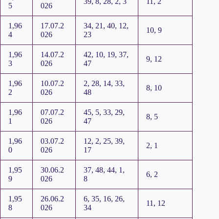
39, 8, 28, 2, 3
11, 2
5
026
1,96
17.07.2
34, 21, 40, 12,
10, 9
4
026
23
1,96
14.07.2
42, 10, 19, 37,
9, 12
3
026
47
1,96
10.07.2
2, 28, 14, 33,
8, 10
2
026
48
1,96
07.07.2
45, 5, 33, 29,
8, 5
1
026
47
1,96
03.07.2
12, 2, 25, 39,
2, 1
0
026
17
1,95
30.06.2
37, 48, 44, 1,
6, 2
9
026
8
1,95
26.06.2
6, 35, 16, 26,
11, 12
8
026
34