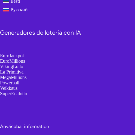
Eesti
Русский
Generadores de lotería con IA
EuroJackpot
EuroMillions
VikingLotto
La Primitiva
MegaMillions
Powerball
Veikkaus
SuperEnalotto
Användbar information