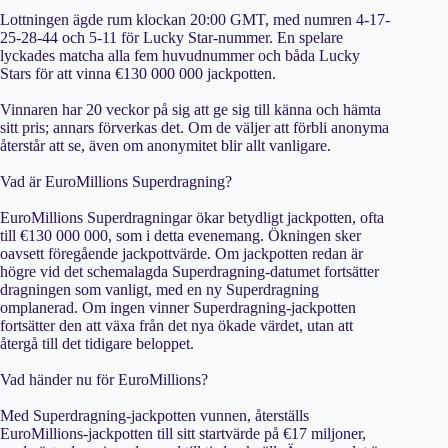
Lottningen ägde rum klockan 20:00 GMT, med numren 4-17-
25-28-44 och 5-11 för Lucky Star-nummer. En spelare
lyckades matcha alla fem huvudnummer och båda Lucky
Stars för att vinna €130 000 000 jackpotten.
Vinnaren har 20 veckor på sig att ge sig till känna och hämta
sitt pris; annars förverkas det. Om de väljer att förbli anonyma
återstår att se, även om anonymitet blir allt vanligare.
Vad är EuroMillions Superdragning?
EuroMillions Superdragningar ökar betydligt jackpotten, ofta
till €130 000 000, som i detta evenemang. Ökningen sker
oavsett föregående jackpottvärde. Om jackpotten redan är
högre vid det schemalagda Superdragning-datumet fortsätter
dragningen som vanligt, med en ny Superdragning
omplanerad. Om ingen vinner Superdragning-jackpotten
fortsätter den att växa från det nya ökade värdet, utan att
återgå till det tidigare beloppet.
Vad händer nu för EuroMillions?
Med Superdragning-jackpotten vunnen, återställs
EuroMillions-jackpotten till sitt startvärde på €17 miljoner,