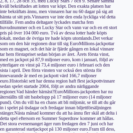
2, 8, 17, 28 och 35, med Lucky Stars 7 och 9. Senare samma
kväll bekräftades att lotten var köpt. Den exakta platsen har
inte bekräftats ännu, men vinnaren har nu 60 dagar på sig att
hämta ut sitt pris.Vinnaren var inte den enda lyckliga vid detta
tillfälle. Fem andra deltagare lyckades matcha fem
huvudnummer och en Lucky Star och vann var och en ett stort
pris på över 104 000 euro. Två av dessa lotter hade köpts
lokalt, medan de övriga tre hade köpts utomlands.Det verkar
som om den här regionen drar till sig EuroMillions-jackpottar
som en magnet, och det här är fjärde gången en lokal vinnare
tar hem förstapriset sedan början av året. Årets första vinst,
med en jackpot på 87,9 miljoner euro, kom i januari, följd av
ytterligare en vinst på 73,4 miljoner euro i februari och den
sista i april. Den förra vinsten var också den största för
innevarande år med en jackpott värd 166,7 miljoner
euro.Historiskt sett har denna region haft flest jackpottvinnare
sedan spelet startade 2004, följt av andra närliggande
regioner.Vad händer härnäst?EuroMillions-jackpotten har nu
återställts till sitt basbelopp på 17 miljoner euro (14 miljoner
pund). Om du vill ha en chans att bli miljonär, se till att du går
in i spelet på tisdagar och fredagar innan biljettförsäljningen
stänger.Nästa månad kommer du att ha ännu fler skäl att delta i
detta spel eftersom en Summer Superdraw kommer att hållas.
Det stora evenemanget äger rum fredagen den 7 juni och har
en garanterad startjackpot på 130 miljoner euro.Fram till dess,