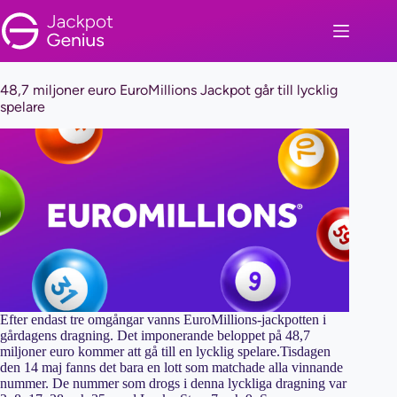
Skip
to
content
48,7 miljoner euro EuroMillions Jackpot går till lycklig
spelare
Efter endast tre omgångar vanns EuroMillions-jackpotten i
gårdagens dragning. Det imponerande beloppet på 48,7
miljoner euro kommer att gå till en lycklig spelare.Tisdagen
den 14 maj fanns det bara en lott som matchade alla vinnande
nummer. De nummer som drogs i denna lyckliga dragning var