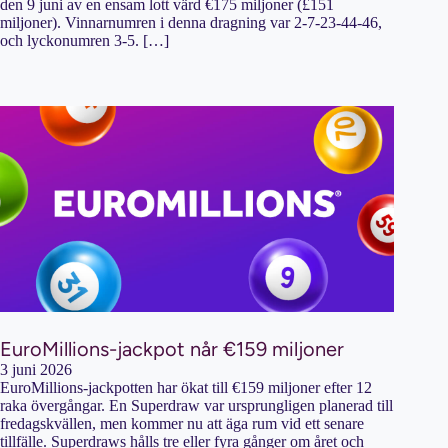
den 9 juni av en ensam lott värd €175 miljoner (£151
miljoner). Vinnarnumren i denna dragning var 2-7-23-44-46,
och lyckonumren 3-5. […]
EuroMillions-jackpot når €159 miljoner
3 juni 2026
EuroMillions-jackpotten har ökat till €159 miljoner efter 12
raka övergångar. En Superdraw var ursprungligen planerad till
fredagskvällen, men kommer nu att äga rum vid ett senare
tillfälle. Superdraws hålls tre eller fyra gånger om året och