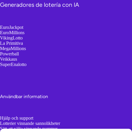
Generadores de lotería con IA
EuroJackpot
EuroMillions
VikingLotto
La Primitiva
MegaMillions
Powerball
Veikkaus
SuperEnalotto
Användbar information
Hjälp och support
Lotterier vinnande sannolikheter
Sätt att välja vinnande nummer