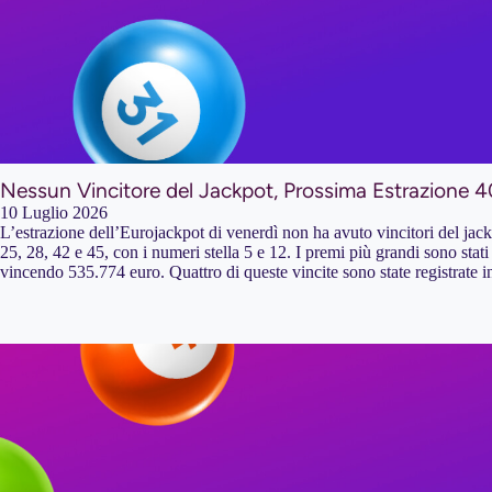
Nessun Vincitore del Jackpot, Prossima Estrazione 40
10 Luglio 2026
L’estrazione dell’Eurojackpot di venerdì non ha avuto vincitori del jackpo
25, 28, 42 e 45, con i numeri stella 5 e 12. I premi più grandi sono stati
vincendo 535.774 euro. Quattro di queste vincite sono state registrate 