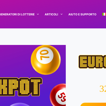
GENERATORI DI LOTTERIE
ARTICOLI
AIUTO E SUPPORTO
3