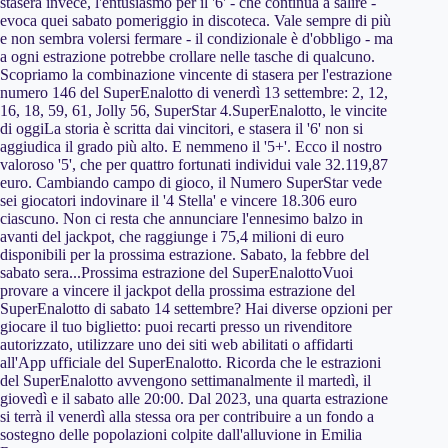
stasera invece, l'entusiasmo per il '6' - che continua a salire -
evoca quei sabato pomeriggio in discoteca. Vale sempre di più
e non sembra volersi fermare - il condizionale è d'obbligo - ma
a ogni estrazione potrebbe crollare nelle tasche di qualcuno.
Scopriamo la combinazione vincente di stasera per l'estrazione
numero 146 del SuperEnalotto di venerdì 13 settembre: 2, 12,
16, 18, 59, 61, Jolly 56, SuperStar 4.SuperEnalotto, le vincite
di oggiLa storia è scritta dai vincitori, e stasera il '6' non si
aggiudica il grado più alto. E nemmeno il '5+'. Ecco il nostro
valoroso '5', che per quattro fortunati individui vale 32.119,87
euro. Cambiando campo di gioco, il Numero SuperStar vede
sei giocatori indovinare il '4 Stella' e vincere 18.306 euro
ciascuno. Non ci resta che annunciare l'ennesimo balzo in
avanti del jackpot, che raggiunge i 75,4 milioni di euro
disponibili per la prossima estrazione. Sabato, la febbre del
sabato sera...Prossima estrazione del SuperEnalottoVuoi
provare a vincere il jackpot della prossima estrazione del
SuperEnalotto di sabato 14 settembre? Hai diverse opzioni per
giocare il tuo biglietto: puoi recarti presso un rivenditore
autorizzato, utilizzare uno dei siti web abilitati o affidarti
all'App ufficiale del SuperEnalotto. Ricorda che le estrazioni
del SuperEnalotto avvengono settimanalmente il martedì, il
giovedì e il sabato alle 20:00. Dal 2023, una quarta estrazione
si terrà il venerdì alla stessa ora per contribuire a un fondo a
sostegno delle popolazioni colpite dall'alluvione in Emilia