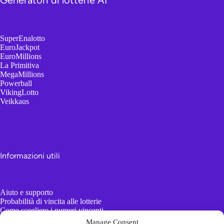
Generatori di lotterie AI
SuperEnalotto
EuroJackpot
EuroMillions
La Primitiva
MegaMillions
Powerball
VikingLotto
Veikkaus
Informazioni utili
Aiuto e supporto
Probabilità di vincita alle lotterie
Come scegliere i numeri vincenti
AI vs Generatori di numeri casuali
Manage Consent