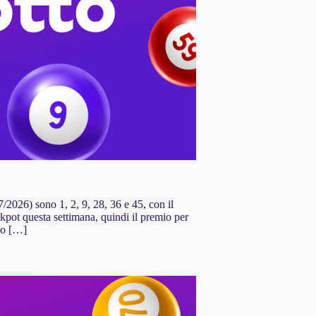
7/2026) sono 1, 2, 9, 28, 36 e 45, con il
kpot questa settimana, quindi il premio per
mio […]