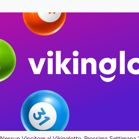
Nessun Vincitore al Vikinglotto, Prossima Settimana 2