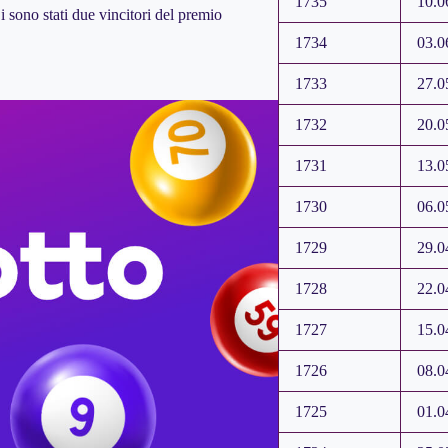
1735
10.0
sono stati due vincitori del premio
1734
03.0
1733
27.0
1732
20.0
1731
13.0
1730
06.0
1729
29.0
1728
22.0
1727
15.0
1726
08.0
1725
01.0