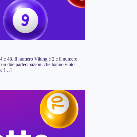
 44 e 48. Il numero Viking è 2 e il numero
, con due partecipazioni che hanno vinto
nte […]