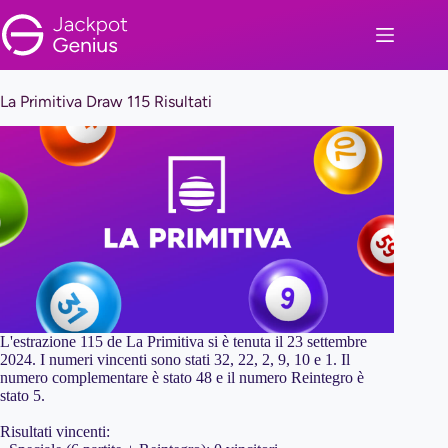
Salta
al
contenuto
La Primitiva Draw 115 Risultati
L'estrazione 115 de La Primitiva si è tenuta il 23 settembre
2024. I numeri vincenti sono stati 32, 22, 2, 9, 10 e 1. Il
numero complementare è stato 48 e il numero Reintegro è
stato 5.
Risultati vincenti: