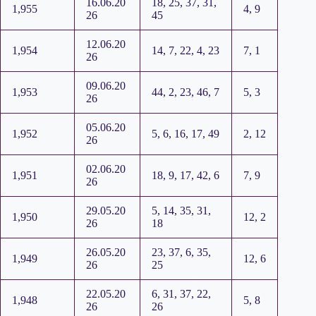
16.06.20
18, 25, 37, 31,
1,955
4, 9
26
45
12.06.20
1,954
14, 7, 22, 4, 23
7, 1
26
09.06.20
1,953
44, 2, 23, 46, 7
5, 3
26
05.06.20
1,952
5, 6, 16, 17, 49
2, 12
26
02.06.20
1,951
18, 9, 17, 42, 6
7, 9
26
29.05.20
5, 14, 35, 31,
1,950
12, 2
26
18
26.05.20
23, 37, 6, 35,
1,949
12, 6
26
25
22.05.20
6, 31, 37, 22,
1,948
5, 8
26
26