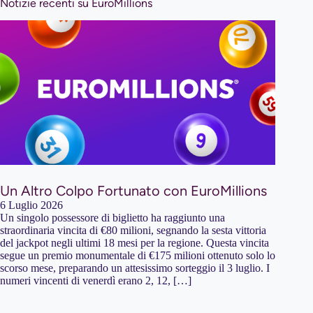
Notizie recenti su EuroMillions
Un Altro Colpo Fortunato con EuroMillions
6 Luglio 2026
Un singolo possessore di biglietto ha raggiunto una
straordinaria vincita di €80 milioni, segnando la sesta vittoria
del jackpot negli ultimi 18 mesi per la regione. Questa vincita
segue un premio monumentale di €175 milioni ottenuto solo lo
scorso mese, preparando un attesissimo sorteggio il 3 luglio. I
numeri vincenti di venerdì erano 2, 12, […]