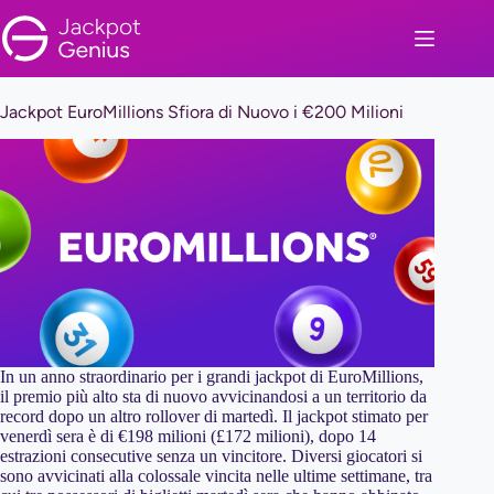
Salta
al
contenuto
Jackpot EuroMillions Sfiora di Nuovo i €200 Milioni
In un anno straordinario per i grandi jackpot di EuroMillions,
il premio più alto sta di nuovo avvicinandosi a un territorio da
record dopo un altro rollover di martedì. Il jackpot stimato per
venerdì sera è di €198 milioni (£172 milioni), dopo 14
estrazioni consecutive senza un vincitore. Diversi giocatori si
sono avvicinati alla colossale vincita nelle ultime settimane, tra