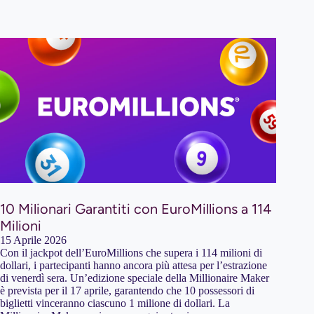
10 Milionari Garantiti con EuroMillions a 114
Milioni
15 Aprile 2026
Con il jackpot dell’EuroMillions che supera i 114 milioni di
dollari, i partecipanti hanno ancora più attesa per l’estrazione
di venerdì sera. Un’edizione speciale della Millionaire Maker
è prevista per il 17 aprile, garantendo che 10 possessori di
biglietti vinceranno ciascuno 1 milione di dollari. La