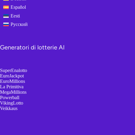
Español
Eesti
Русский
Generatori di lotterie AI
SuperEnalotto
EuroJackpot
EuroMillions
La Primitiva
MegaMillions
Powerball
VikingLotto
Veikkaus