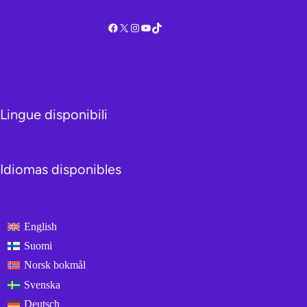
Facebook
X
Instagram
YouTube
TikTok
Lingue disponibili
Idiomas disponibles
English
Suomi
Norsk bokmål
Svenska
Deutsch