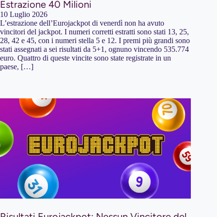
Estrazione 40 Milioni
10 Luglio 2026
L’estrazione dell’Eurojackpot di venerdì non ha avuto
vincitori del jackpot. I numeri corretti estratti sono stati 13, 25,
28, 42 e 45, con i numeri stella 5 e 12. I premi più grandi sono
stati assegnati a sei risultati da 5+1, ognuno vincendo 535.774
euro. Quattro di queste vincite sono state registrate in un
paese, […]
Risultati Eurojackpot: Nessun Vincitore del