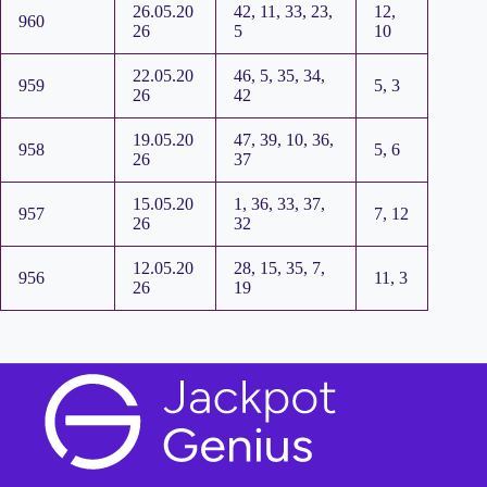
26.05.20
42, 11, 33, 23,
12,
960
26
5
10
22.05.20
46, 5, 35, 34,
959
5, 3
26
42
19.05.20
47, 39, 10, 36,
958
5, 6
26
37
15.05.20
1, 36, 33, 37,
957
7, 12
26
32
12.05.20
28, 15, 35, 7,
956
11, 3
26
19