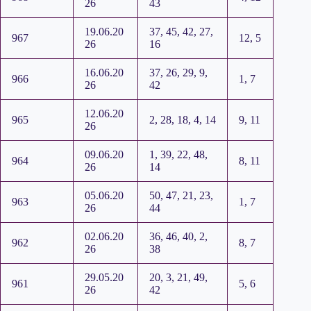
26
43
19.06.20
37, 45, 42, 27,
967
12, 5
26
16
16.06.20
37, 26, 29, 9,
966
1, 7
26
42
12.06.20
965
2, 28, 18, 4, 14
9, 11
26
09.06.20
1, 39, 22, 48,
964
8, 11
26
14
05.06.20
50, 47, 21, 23,
963
1, 7
26
44
02.06.20
36, 46, 40, 2,
962
8, 7
26
38
29.05.20
20, 3, 21, 49,
961
5, 6
26
42