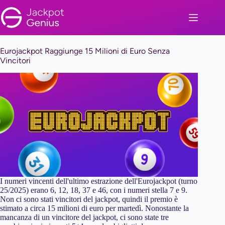
Salta
al
contenuto
Eurojackpot Raggiunge 15 Milioni di Euro Senza
Vincitori
I numeri vincenti dell'ultimo estrazione dell'Eurojackpot (turno
25/2025) erano 6, 12, 18, 37 e 46, con i numeri stella 7 e 9.
Non ci sono stati vincitori del jackpot, quindi il premio è
stimato a circa 15 milioni di euro per martedì. Nonostante la
mancanza di un vincitore del jackpot, ci sono state tre