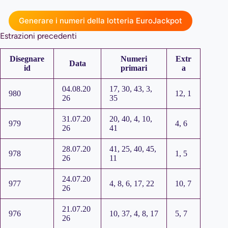
Generare i numeri della lotteria EuroJackpot
Estrazioni precedenti
Disegnare
Numeri
Extr
Data
id
primari
a
04.08.20
17, 30, 43, 3,
980
12, 1
26
35
31.07.20
20, 40, 4, 10,
979
4, 6
26
41
28.07.20
41, 25, 40, 45,
978
1, 5
26
11
24.07.20
977
4, 8, 6, 17, 22
10, 7
26
21.07.20
976
10, 37, 4, 8, 17
5, 7
26