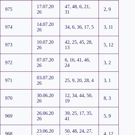
17.07.20
47, 48, 6, 21,
975
2, 9
26
31
14.07.20
974
34, 6, 36, 17, 5
3, 11
26
10.07.20
42, 25, 45, 28,
973
5, 12
26
13
07.07.20
6, 16, 41, 46,
972
3, 2
26
24
03.07.20
971
25, 9, 20, 28, 4
3, 1
26
30.06.20
12, 34, 44, 50,
970
8, 3
26
19
26.06.20
39, 25, 17, 35,
969
5, 9
26
41
23.06.20
50, 48, 24, 27,
968
4, 12