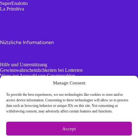
SuperEnalotto
La Primitiva
Nützliche Informationen
Hilfe und Unterstützung
Gewinnwahrscheinlichkeiten bei Lotterien
Wege zur Auswahl von Gewinnzahlen
AI vs. Zufallszahlengeneratoren
Manage Consent
To provide the best experiences, we use technologies like cookies to store and/or
Langweilige Informationen
access device information. Consenting to these technologies will allow us to process
data such as browsing behavior or unique IDs on this site. Not consenting or
withdrawing consent, may adversely affect certain features and functions.
Terms and conditions
Accept
Privacy Statement
Imprint