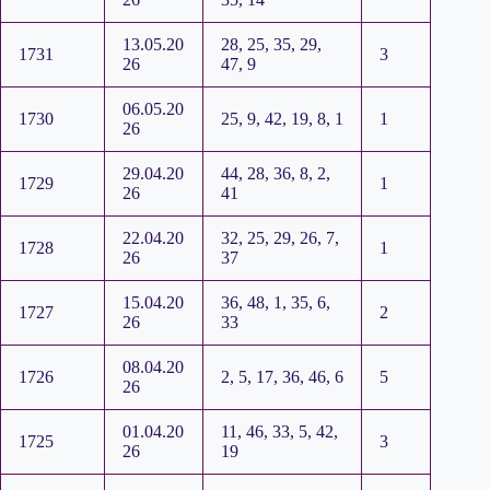
13.05.20
28, 25, 35, 29,
1731
3
26
47, 9
06.05.20
1730
25, 9, 42, 19, 8, 1
1
26
29.04.20
44, 28, 36, 8, 2,
1729
1
26
41
22.04.20
32, 25, 29, 26, 7,
1728
1
26
37
15.04.20
36, 48, 1, 35, 6,
1727
2
26
33
08.04.20
1726
2, 5, 17, 36, 46, 6
5
26
01.04.20
11, 46, 33, 5, 42,
1725
3
26
19