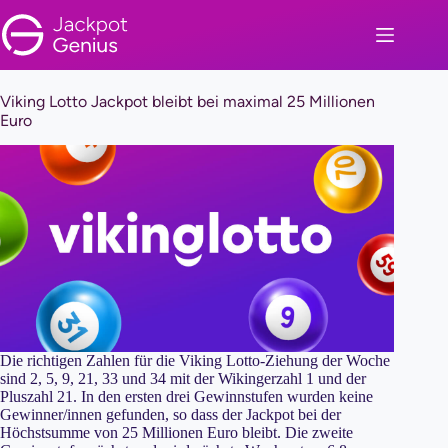
Zum
Inhalt
springen
Viking Lotto Jackpot bleibt bei maximal 25 Millionen
Euro
Die richtigen Zahlen für die Viking Lotto-Ziehung der Woche
sind 2, 5, 9, 21, 33 und 34 mit der Wikingerzahl 1 und der
Pluszahl 21. In den ersten drei Gewinnstufen wurden keine
Gewinner/innen gefunden, so dass der Jackpot bei der
Höchstsumme von 25 Millionen Euro bleibt. Die zweite