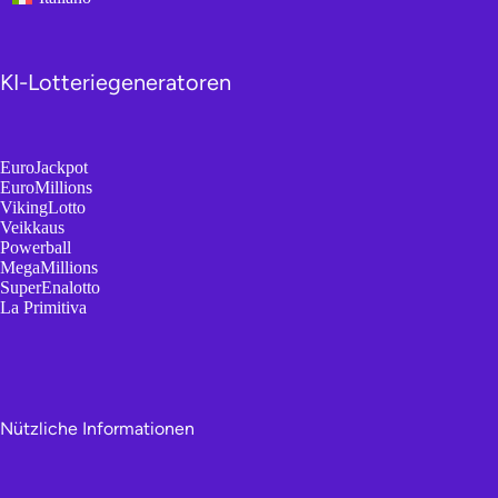
KI-Lotteriegeneratoren
EuroJackpot
EuroMillions
VikingLotto
Veikkaus
Powerball
MegaMillions
SuperEnalotto
La Primitiva
Nützliche Informationen