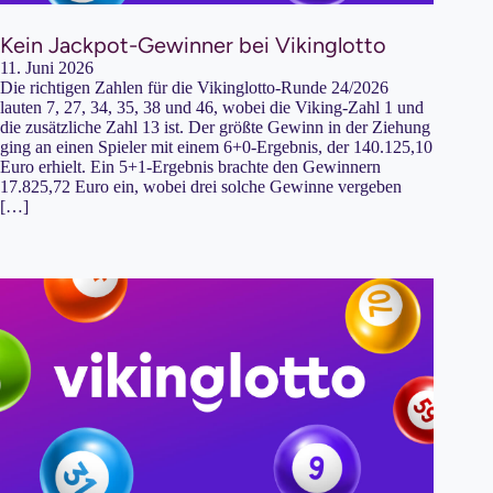
Kein Jackpot-Gewinner bei Vikinglotto
11. Juni 2026
Die richtigen Zahlen für die Vikinglotto-Runde 24/2026
lauten 7, 27, 34, 35, 38 und 46, wobei die Viking-Zahl 1 und
die zusätzliche Zahl 13 ist. Der größte Gewinn in der Ziehung
ging an einen Spieler mit einem 6+0-Ergebnis, der 140.125,10
Euro erhielt. Ein 5+1-Ergebnis brachte den Gewinnern
17.825,72 Euro ein, wobei drei solche Gewinne vergeben
[…]