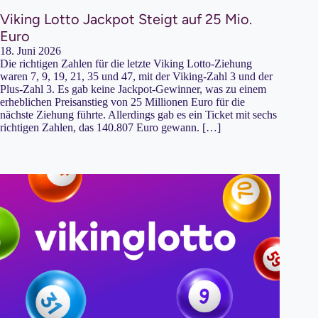
Viking Lotto Jackpot Steigt auf 25 Mio.
Euro
18. Juni 2026
Die richtigen Zahlen für die letzte Viking Lotto-Ziehung
waren 7, 9, 19, 21, 35 und 47, mit der Viking-Zahl 3 und der
Plus-Zahl 3. Es gab keine Jackpot-Gewinner, was zu einem
erheblichen Preisanstieg von 25 Millionen Euro für die
nächste Ziehung führte. Allerdings gab es ein Ticket mit sechs
richtigen Zahlen, das 140.807 Euro gewann. […]