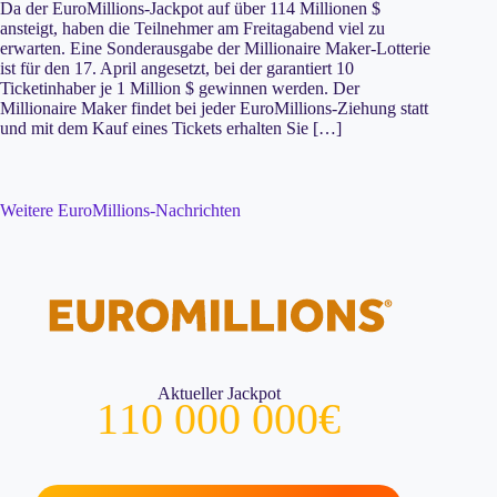
Da der EuroMillions-Jackpot auf über 114 Millionen $
ansteigt, haben die Teilnehmer am Freitagabend viel zu
erwarten. Eine Sonderausgabe der Millionaire Maker-Lotterie
ist für den 17. April angesetzt, bei der garantiert 10
Ticketinhaber je 1 Million $ gewinnen werden. Der
Millionaire Maker findet bei jeder EuroMillions-Ziehung statt
und mit dem Kauf eines Tickets erhalten Sie […]
Weitere EuroMillions-Nachrichten
Aktueller Jackpot
110 000 000€