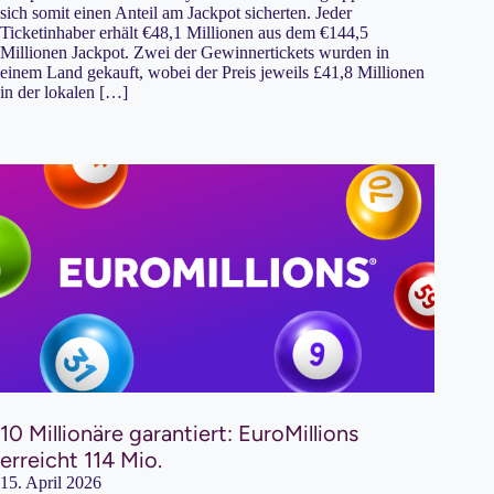
sich somit einen Anteil am Jackpot sicherten. Jeder
Ticketinhaber erhält €48,1 Millionen aus dem €144,5
Millionen Jackpot. Zwei der Gewinnertickets wurden in
einem Land gekauft, wobei der Preis jeweils £41,8 Millionen
in der lokalen […]
10 Millionäre garantiert: EuroMillions
erreicht 114 Mio.
15. April 2026