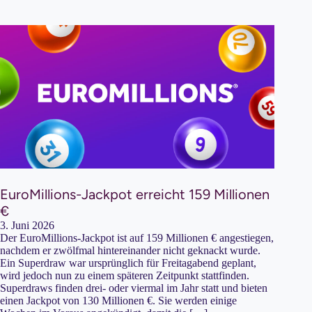
EuroMillions-Jackpot erreicht 159 Millionen
€
3. Juni 2026
Der EuroMillions-Jackpot ist auf 159 Millionen € angestiegen,
nachdem er zwölfmal hintereinander nicht geknackt wurde.
Ein Superdraw war ursprünglich für Freitagabend geplant,
wird jedoch nun zu einem späteren Zeitpunkt stattfinden.
Superdraws finden drei- oder viermal im Jahr statt und bieten
einen Jackpot von 130 Millionen €. Sie werden einige