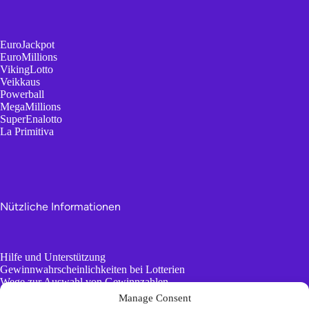
EuroJackpot
EuroMillions
VikingLotto
Veikkaus
Powerball
MegaMillions
SuperEnalotto
La Primitiva
Nützliche Informationen
Hilfe und Unterstützung
Gewinnwahrscheinlichkeiten bei Lotterien
Wege zur Auswahl von Gewinnzahlen
AI vs. Zufallszahlengeneratoren
Manage Consent