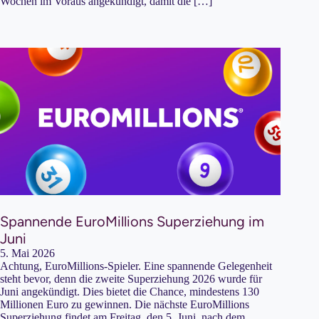
Wochen im Voraus angekündigt, damit die […]
Spannende EuroMillions Superziehung im
Juni
5. Mai 2026
Achtung, EuroMillions-Spieler. Eine spannende Gelegenheit
steht bevor, denn die zweite Superziehung 2026 wurde für
Juni angekündigt. Dies bietet die Chance, mindestens 130
Millionen Euro zu gewinnen. Die nächste EuroMillions
Superziehung findet am Freitag, den 5. Juni, nach dem