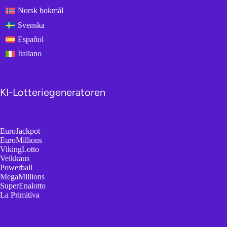
Norsk bokmål
Svenska
Español
Italiano
KI-Lotteriegeneratoren
EuroJackpot
EuroMillions
VikingLotto
Veikkaus
Powerball
MegaMillions
SuperEnalotto
La Primitiva