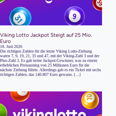
Viking Lotto Jackpot Steigt auf 25 Mio.
Euro
18. Juni 2026
Die richtigen Zahlen für die letzte Viking Lotto-Ziehung
waren 7, 9, 19, 21, 35 und 47, mit der Viking-Zahl 3 und der
Plus-Zahl 3. Es gab keine Jackpot-Gewinner, was zu einem
erheblichen Preisanstieg von 25 Millionen Euro für die
nächste Ziehung führte. Allerdings gab es ein Ticket mit sechs
richtigen Zahlen, das 140.807 Euro gewann. […]