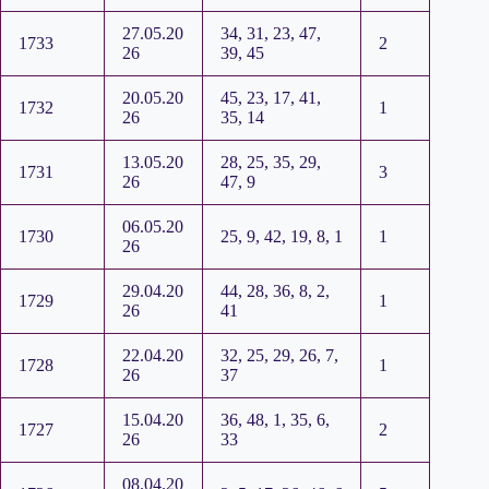
27.05.20
34, 31, 23, 47,
1733
2
26
39, 45
20.05.20
45, 23, 17, 41,
1732
1
26
35, 14
13.05.20
28, 25, 35, 29,
1731
3
26
47, 9
06.05.20
1730
25, 9, 42, 19, 8, 1
1
26
29.04.20
44, 28, 36, 8, 2,
1729
1
26
41
22.04.20
32, 25, 29, 26, 7,
1728
1
26
37
15.04.20
36, 48, 1, 35, 6,
1727
2
26
33
08.04.20