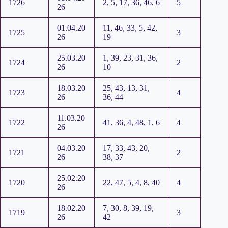
1726
2, 5, 17, 36, 46, 6
5
26
01.04.20
11, 46, 33, 5, 42,
1725
3
26
19
25.03.20
1, 39, 23, 31, 36,
1724
2
26
10
18.03.20
25, 43, 13, 31,
1723
4
26
36, 44
11.03.20
1722
41, 36, 4, 48, 1, 6
4
26
04.03.20
17, 33, 43, 20,
1721
2
26
38, 37
25.02.20
1720
22, 47, 5, 4, 8, 40
4
26
18.02.20
7, 30, 8, 39, 19,
1719
3
26
42