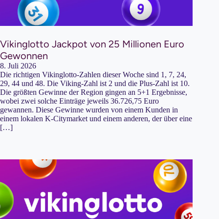
Vikinglotto Jackpot von 25 Millionen Euro
Gewonnen
8. Juli 2026
Die richtigen Vikinglotto-Zahlen dieser Woche sind 1, 7, 24,
29, 44 und 48. Die Viking-Zahl ist 2 und die Plus-Zahl ist 10.
Die größten Gewinne der Region gingen an 5+1 Ergebnisse,
wobei zwei solche Einträge jeweils 36.726,75 Euro
gewannen. Diese Gewinne wurden von einem Kunden in
einem lokalen K-Citymarket und einem anderen, der über eine
[…]