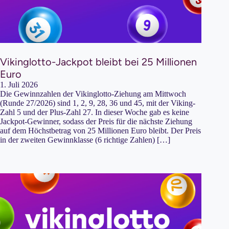
Vikinglotto-Jackpot bleibt bei 25 Millionen
Euro
1. Juli 2026
Die Gewinnzahlen der Vikinglotto-Ziehung am Mittwoch
(Runde 27/2026) sind 1, 2, 9, 28, 36 und 45, mit der Viking-
Zahl 5 und der Plus-Zahl 27. In dieser Woche gab es keine
Jackpot-Gewinner, sodass der Preis für die nächste Ziehung
auf dem Höchstbetrag von 25 Millionen Euro bleibt. Der Preis
in der zweiten Gewinnklasse (6 richtige Zahlen) […]