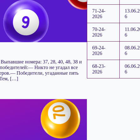
71-24-
13.06.
2026
6
70-24-
11.06.2
2026
6
69-24-
08.06.
2026
6
 Выпавшие номера: 37, 28, 40, 48, 38 и
68-23-
06.06.
у победителей:— Никто не угадал все
2026
6
меров.— Победители, угаданные пять
Тем, […]