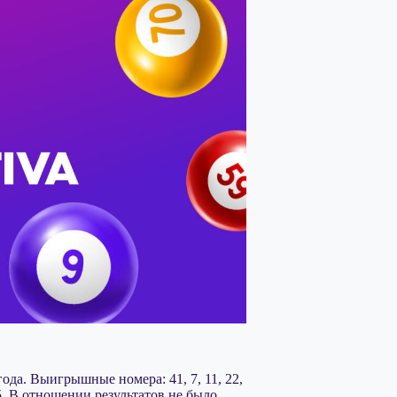
ода. Выигрышные номера: 41, 7, 11, 22,
. В отношении результатов не было