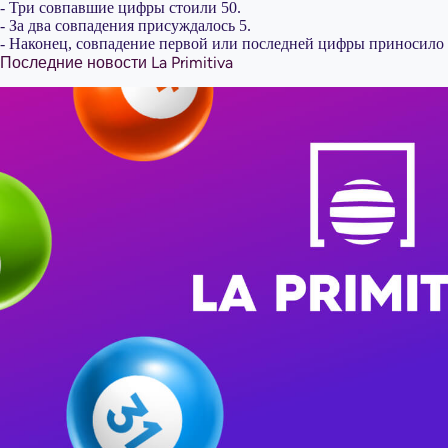
- Три совпавшие цифры стоили 50.
- За два совпадения присуждалось 5.
- Наконец, совпадение первой или последней цифры приносило п
Последние новости La Primitiva