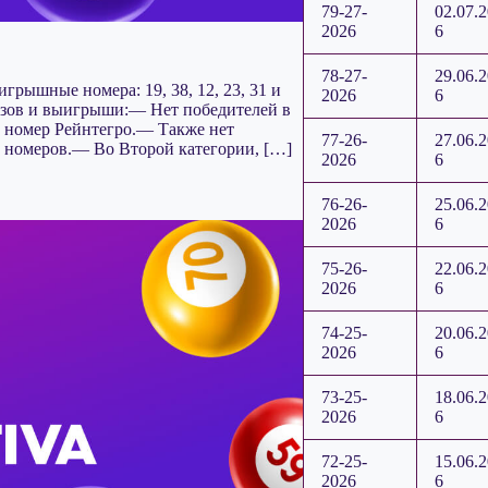
79-27-
02.07.
2026
6
78-27-
29.06.
грышные номера: 19, 38, 12, 23, 31 и
2026
6
ризов и выигрыши:— Нет победителей в
с номер Рейнтегро.— Также нет
77-26-
27.06.
 номеров.— Во Второй категории, […]
2026
6
76-26-
25.06.
2026
6
75-26-
22.06.
2026
6
74-25-
20.06.
2026
6
73-25-
18.06.
2026
6
72-25-
15.06.
2026
6