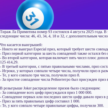
Тираж Ла Примитива номер 93 состоялся 4 августа 2025 года. 
следующие числа: 46, 43, 34, 4, 18 и 32, с дополнительным числ
Что касается выигрышей:
- Никто не выиграл Especial приз, который требует шести совпа
- Приз первой категории за шесть совпадений также остался без
- Во второй категории, которая включает пять чисел плюс допо
125 414,29.
- В третьей категории, с пятью правильными числами, приз соста
- Игроки, у которых совпали четыре числа, получили приз в разм
- Те, у кого совпало три числа, получили приз 8.
- За простое совпадение числа Рейинтегро был присужден приз в
В розыгрыше Joker распределение призов было следующим:
- За совпадение всех цифр присуждался приз 1 000 000.
- Совпадение первых или последних шести цифр давало приз в р
- Приз за пять правильных цифр составил 1 000.
- Те, у кого совпало четыре правильные цифры, получили 300.