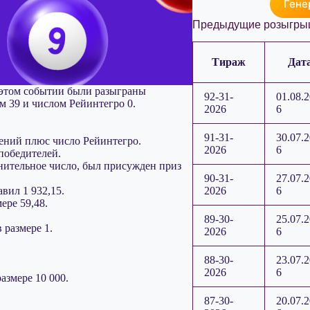
Гене
Предыдущие розыгры
Тираж
Дат
В этом событии были разыграны
92-31-
01.08.
ом 39 и числом Рейинтегро 0.
2026
6
91-31-
30.07.
дений плюс число Рейинтегро.
2026
6
 победителей.
лнительное число, был присужден приз
90-31-
27.07.
2026
6
вил 1 932,15.
ере 59,48.
89-30-
25.07.
 размере 1.
2026
6
88-30-
23.07.
2026
6
азмере 10 000.
87-30-
20.07.