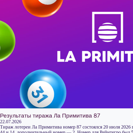
Результаты тиража Ла Примитива 87
22.07.2026
Тираж лотереи Ла Примитива номер 87 состоялся 20 июля 2026 г
44 и 14, дополнительный номер — 2. Номер для Рейнтегро был 5