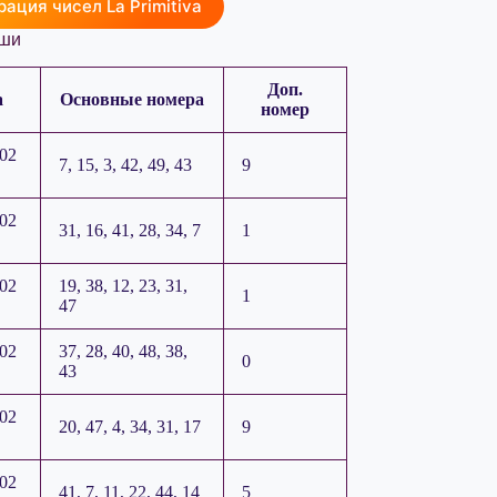
рация чисел La Primitiva
ши
Доп.
а
Основные номера
номер
202
7, 15, 3, 42, 49, 43
9
202
31, 16, 41, 28, 34, 7
1
202
19, 38, 12, 23, 31,
1
47
202
37, 28, 40, 48, 38,
0
43
202
20, 47, 4, 34, 31, 17
9
202
41, 7, 11, 22, 44, 14
5