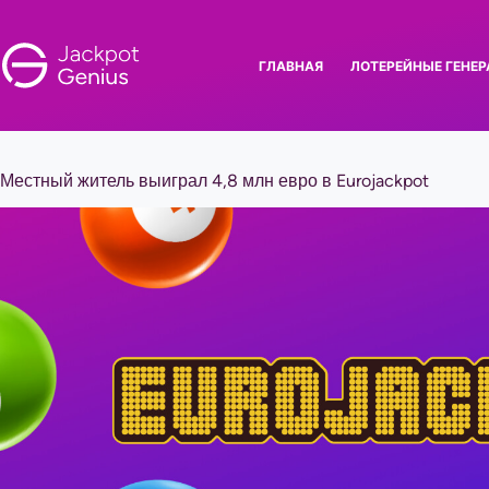
Перейти
к
сути
ГЛАВНАЯ
ЛОТЕРЕЙНЫЕ ГЕНЕ
Местный житель выиграл 4,8 млн евро в Eurojackpot