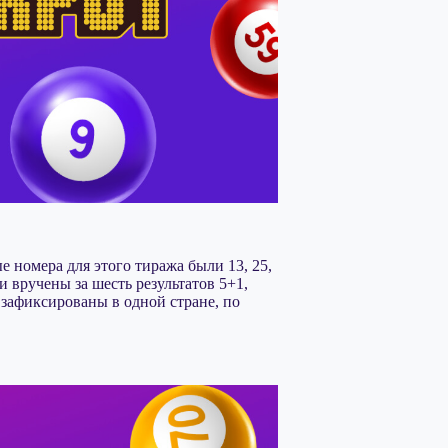
 номера для этого тиража были 13, 25,
и вручены за шесть результатов 5+1,
зафиксированы в одной стране, по