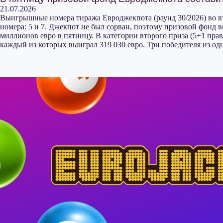
21.07.2026
Выигрышные номера тиража Евроджекпота (раунд 30/2026) во втор
номера: 5 и 7. Джекпот не был сорван, поэтому призовой фонд 
миллионов евро в пятницу. В категории второго приза (5+1 пра
каждый из которых выиграл 319 030 евро. Три победителя из од