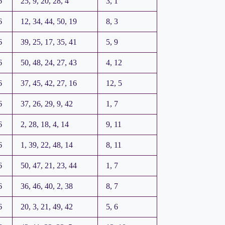
6
25, 9, 20, 28, 4
3, 1
6
12, 34, 44, 50, 19
8, 3
6
39, 25, 17, 35, 41
5, 9
6
50, 48, 24, 27, 43
4, 12
6
37, 45, 42, 27, 16
12, 5
6
37, 26, 29, 9, 42
1, 7
6
2, 28, 18, 4, 14
9, 11
6
1, 39, 22, 48, 14
8, 11
6
50, 47, 21, 23, 44
1, 7
6
36, 46, 40, 2, 38
8, 7
6
20, 3, 21, 49, 42
5, 6