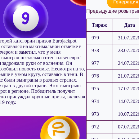
Генерация
Предыдущие розыгры
Тираж
Дата
979
31.07.202
орой категории призов Eurojackpot,
 оставался на максимальной отметке в
978
28.07.202
чером и заметил, что у меня
 выиграл несколько сотен тысяч евро.'
977
24.07.202
я задрожали руки от волнения. Он
ообщил новость семье. Несмотря на то,
ше в узком кругу, оставаясь в тени. В
976
21.07.202
же были выиграны в разных странах.
игран в другой стране. Этот выигрыш
975
17.07.202
pot в регионе. Победитель получит
атно присуждал крупные призы, включая
974
14.07.202
9 году.
973
10.07.202
972
07.07.202