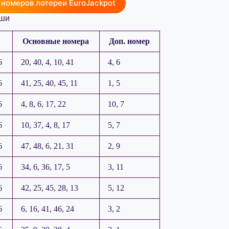
 номеров лотереи EuroJackpot
ши
Основные номера
Доп. номер
6
20, 40, 4, 10, 41
4, 6
6
41, 25, 40, 45, 11
1, 5
6
4, 8, 6, 17, 22
10, 7
6
10, 37, 4, 8, 17
5, 7
6
47, 48, 6, 21, 31
2, 9
6
34, 6, 36, 17, 5
3, 11
6
42, 25, 45, 28, 13
5, 12
6
6, 16, 41, 46, 24
3, 2